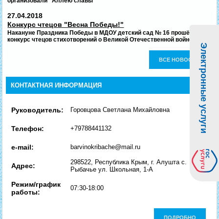
организовали "Аллею славы"
27.04.2018
Конкурс чтецов "Весна Победы!"
Накануне Праздника Победы в МДОУ детский сад № 16 прошёл
конкурс чтецов стихотворений о Великой Отечественной войне.
Электронные услуги
ВСЕ НОВОСТИ
КОНТАКТНАЯ ИНФОРМАЦИЯ
Руководитель:
Горовцова Светлана Михайловна
Телефон:
+79788441132
e-mail:
barvinokribache@mail.ru
298522, Республика Крым, г. Алушта с.
Адрес:
Рыбачье ул. Школьная, 1-А
Режим/график
07:30-18:00
работы:
ПОДРОБНО