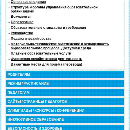
-
Основные сведения
-
Структура и органы управления образовательной
организацией
-
Документы
-
Образование
-
Образовательные стандарты и требования
-
Руководство
-
Педагогический состав
-
Материально-техническое обеспечение и оснащенность
образовательного процесса. Доступная среда
-
Платные образовательные услуги
-
Финансово-хозяйственная деятельность
-
Вакантные места для приема (перевода)
РОДИТЕЛЯМ
РЕЖИМ / РАСПИСАНИЕ
ПЕДАГОГАМ
САЙТЫ / СТРАНИЦЫ ПЕДАГОГОВ
ОЛИМПИАДЫ / КОНКУРСЫ / КОНФЕРЕНЦИИ
ИНКЛЮЗИВНОЕ ОБРАЗОВАНИЕ
БЕЗОПАСНОСТЬ И ЗДОРОВЬЕ