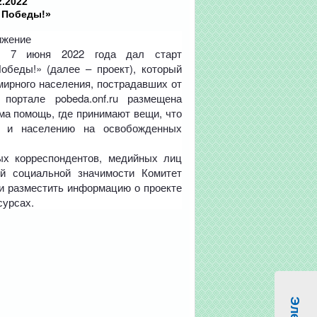
2.2022
 Победы!»
ижение
» 7 июня 2022 года дал старт
беды!» (далее – проект), который
мирного населения, пострадавших от
портале pobeda.onf.ru размещена
ма помощь, где принимают вещи, что
й и населению на освобожденных
ых корреспондентов, медийных лиц
й социальной значимости Комитет
и разместить информацию о проекте
урсах.