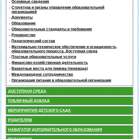
-
Основные сведения
-
Структура и органы управления образовательной
организацией
-
Документы
-
Образование
-
Образовательные стандарты и требования
-
Руководство
-
Педагогический состав
-
Материально-техническое обеспечение и оснащенность
образовательного процесса. Доступная среда
-
Платные образовательные услуги
-
Финансово-хозяйственная деятельность
-
Вакантные места для приема (перевода)
-
Международное сотрудничество
-
Организация питания в образовательной организации
ДОСТУПНАЯ СРЕДА
ПУБЛИЧНЫЙ ДОКЛАД
МЕРОПРИЯТИЯ ДЕТСКОГО САДА
РОДИТЕЛЯМ
НАВИГАТОР ДОПОЛНИТЕЛЬНОГО ОБРАЗОВАНИЯ