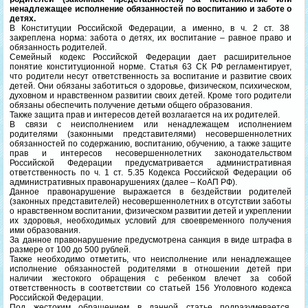
ненадлежащее исполнение обязанностей по воспитанию и заботе о
детях.
В Конституции Российской Федерации, а именно, в ч. 2 ст. 38
закреплена норма: забота о детях, их воспитание – равное право и
обязанность родителей.
Семейный кодекс Российской Федерации дает расширительное
понятие конституционной норме. Статья 63 СК РФ регламентирует,
что родители несут ответственность за воспитание и развитие своих
детей. Они обязаны заботиться о здоровье, физическом, психическом,
духовном и нравственном развитии своих детей. Кроме того родители
обязаны обеспечить получение детьми общего образования.
Также защита прав и интересов детей возлагается на их родителей.
В связи с неисполнением или ненадлежащем исполнением
родителями (законными представителями) несовершеннолетних
обязанностей по содержанию, воспитанию, обучению, а также защите
прав и интересов несовершеннолетних законодательством
Российской Федерации предусматривается административная
ответственность по ч. 1 ст. 5.35 Кодекса Российской Федерации об
административных правонарушениях (далее – КоАП РФ).
Данное правонарушение выражается в бездействии родителей
(законных представителей) несовершеннолетних в отсутствии заботы
о нравственном воспитании, физическом развитии детей и укреплении
их здоровья, необходимых условий для своевременного получения
ими образования.
За данное правонарушение предусмотрена санкция в виде штрафа в
размере от 100 до 500 рублей.
Также необходимо отметить, что неисполнение или ненадлежащее
исполнение обязанностей родителями в отношении детей при
наличии жестокого обращения с ребенком влечет за собой
ответственность в соответствии со статьей 156 Уголовного кодекса
Российской Федерации.
Под жестоким обращением в данной статье подразумевается