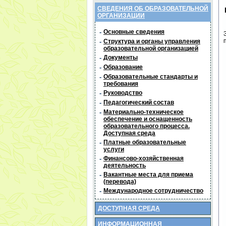
СВЕДЕНИЯ ОБ ОБРАЗОВАТЕЛЬНОЙ
ОРГАНИЗАЦИИ
-
Основные сведения
-
Структура и органы управления
образовательной организацией
-
Документы
-
Образование
-
Образовательные стандарты и
требования
-
Руководство
-
Педагогический состав
-
Материально-техническое
обеспечение и оснащенность
образовательного процесса.
Доступная среда
-
Платные образовательные
услуги
-
Финансово-хозяйственная
деятельность
-
Вакантные места для приема
(перевода)
-
Международное сотрудничество
ДОСТУПНАЯ СРЕДА
ИНФОРМАЦИОННАЯ