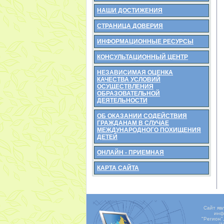
НАШИ ДОСТИЖЕНИЯ
СТРАНИЦА ДОВЕРИЯ
ИНФОРМАЦИОННЫЕ РЕСУРСЫ
КОНСУЛЬТАЦИОННЫЙ ЦЕНТР
НЕЗАВИСИМАЯ ОЦЕНКА
КАЧЕСТВА УСЛОВИЙ
ОСУЩЕСТВЛЕНИЯ
ОБРАЗОВАТЕЛЬНОЙ
ДЕЯТЕЛЬНОСТИ
ОБ ОКАЗАНИИ СОДЕЙСТВИЯ
ГРАЖДАНАМ В СЛУЧАЕ
МЕЖДУНАРОДНОГО ПОХИЩЕНИЯ
ДЕТЕЙ
ОНЛАЙН - ПРИЕМНАЯ
КАРТА САЙТА
Сайт яв
инф
"Регион"