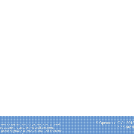
© Орешкова О.А., 201
ляется структурным модулем электронной
olga-ore
ормационно-аналитической системы
,
развернутой в информационной системе