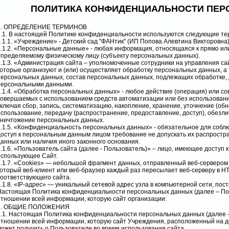
ПОЛИТИКА КОНФИДЕНЦИАЛЬНОСТИ ПЕ
1. ОПРЕДЕЛЕНИЕ ТЕРМИНОВ
1.1. В настоящей Политике конфиденциальности используются следующие те
1.1.1. «Учреждение» -
Детский сад "ФАНтик" (ИП Попова Алевтина Викторовна
1.1.2. «Персональные данные» - любая информация, относящаяся к прямо ил
определяемому физическому лицу (субъекту персональных данных).
1.1.3. «Администрация сайта – уполномоченные сотрудники на управления с
которые организуют и (или) осуществляет обработку персональных данных, а
персональных данных, состав персональных данных, подлежащих обработке, 
персональными данными.
1.1.4. «Обработка персональных данных» - любое действие (операция) или со
совершаемых с использованием средств автоматизации или без использовани
включая сбор, запись, систематизацию, накопление, хранение, уточнение (обн
использование, передачу (распространение, предоставление, доступ), обезли
уничтожение персональных данных.
1.1.5. «Конфиденциальность персональных данных» - обязательное для соб
доступ к персональным данным лицом требование не допускать их распростр
данных или наличия иного законного основания.
1.1.6. «Пользователь сайта (далее - Пользователь)» – лицо, имеющее доступ 
использующее Сайт.
1.1.7. «Cookies» — небольшой фрагмент данных, отправленный веб-сервером
который веб-клиент или веб-браузер каждый раз пересылает веб-серверу в H
соответствующего сайта.
1.1.8. «IP-адрес» — уникальный сетевой адрес узла в компьютерной сети, пост
Настоящая Политика конфиденциальности персональных данных (далее – По
отношении всей информации, которую сайт организации:
2. ОБЩИЕ ПОЛОЖЕНИЯ
2.1. Настоящая Политика конфиденциальности персональных данных (далее 
отношении всей информации, которую сайт Учреждения, расположенный на 
может получить о Пользователе во время использования сайта