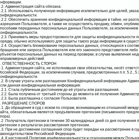
информации.
6.2. Администрация сайта обязана:
6.2.1. Использовать полученную информацию исключительно для целей, указа
конфиденциальности.
6.2.2. Обеспечить хранение конфиденциальной информации в тайне, не разг
разрешения Пользователя, а также не осуществлять продажу, обмен, опубли
способами переданных персональных данных Пользователя, за исключением п.
Конфиденциальности.
6.2.3. Принимать меры предосторожности для защиты конфиденциальности п
порядку, обычно используемого для защиты такого рода информации в сущес
6.2.4. Осуществить блокирование персональных данных, относящихся к соот
обращения или запроса Пользователя или его законного представителя либо
субъектов персональных данных на период проверки, в случае выявления не
неправомерных действий.
7. ОТВЕТСТВЕННОСТЬ СТОРОН
7.1. Администрация сайта, не исполнившая свои обязательства, несёт ответс
Российской Федерации, за исключением случаев, предусмотренных п.п. 5.2., 5.
Конфиденциальности.
7.2. В случае утраты или разглашения Конфиденциальной информации Админи
если данная конфиденциальная информация:
7.2.1. Стала публичным достоянием до её утраты или разглашения.
7.2.2. Была получена от третьей стороны до момента её получения Админист
7.2.3. Была разглашена с согласия Пользователя.
8. РАЗРЕШЕНИЕ СПОРОВ
8.1. До обращения в суд с иском по спорам, возникающим из отношений межд
сайта, обязательным является предъявление претензии (письменного предл
пора).
8.2 .Получатель претензии в течение 30 календарных дней со дня получения
претензии о результатах рассмотрения претензии.
8.3. При не достижении соглашения спор будет передан на рассмотрение в с
законодательством Российской Федерации.
8.4. К настоящей Политике конфиденциальности и отношениям между Пользо