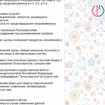
е браузеры и операционные системы и т.д.)
предусмотренных в п.п. 5.2. и 5.3.
овать в целях:
уведомлений, запросов, касающихся
вателя.
асности, предотвращения неправомерных
оставленных Пользователем.
 поддержки при возникновении проблем
в с целью получения продуктов, обновлений и
ничения срока, любым законным способом, в
ем средств автоматизации или без
давать персональные данные третьим лицам, в
мирования Пользователя с результами
ым органам государственной власти
конодательством Российской Федерации.
 информирует Пользователя об утрате или
ческие меры для защиты персональной
ожения, изменения, блокирования,
тьих лиц.
пользования Сайтом.
нных в случае изменения данной