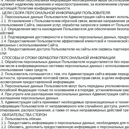
3.4. Любая иная персональная информация неоговоренная выше (используемы
подлежит надежному хранению и нераспространению, за исключением случаев, 
настоящей Политики конфиденциальности.
4. ЦЕЛИ СБОРА ПЕРСОНАЛЬНОЙ ИНФОРМАЦИИ ПОЛЬЗОВАТЕЛЯ
4.1. Персональные данные Пользователя Администрация сайта может использ
4.1.1. Установления с Пользователем обратной связи, включая направление 
использования Сайта, оказания услуг, обработка запросов и заявок от Пользо
4.1.2. Определения места нахождения Пользователя для обеспечения безоп
действий.
4.1.3. Подтверждения достоверности и полноты персональных данных, пред
4.1.4. Предоставления Пользователю эффективной клиентской и технической
связанных с использованием Сайта.
4.1.5. Предоставления доступа Пользователю на сайты или сервисы партнеро
слуг.
5. СПОСОБЫ И СРОКИ ОБРАБОТКИ ПЕРСОНАЛЬНОЙ ИНФОРМАЦИИ
5.1. Обработка персональных данных Пользователя осуществляется без огра
том числе в информационных системах персональных данных с использовани
использования таких средств.
5.2. Пользователь соглашается с тем, что Администрация сайта вправе пере
частности, организациями почтовой связи, операторам связи, в целях инфор
рассмотрения предоставленной информации.
5.3. Персональные данные Пользователя могут быть переданы уполномоченн
Российской Федерации только по основаниям и в порядке, установленным за
5.4. При утрате или разглашении персональных данных Администрация сайта
разглашении персональных данных.
5.5. Администрация сайта принимает необходимые организационные и техни
информации Пользователя от неправомерного или случайного доступа, уничт
копирования, распространения, а также от иных неправомерных действий тре
6. ОБЯЗАТЕЛЬСТВА СТОРОН
6.1. Пользователь обязан:
6.1.1. Предоставить информацию о персональных данных, необходимую для 
6.1.2. Обновить, дополнить предоставленную информацию о персональных да