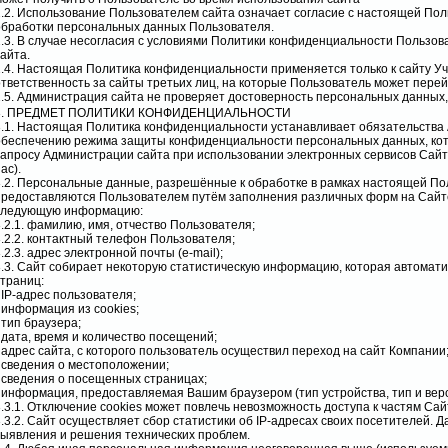
2.2. Использование Пользователем сайта означает согласие с настоящей По
обработки персональных данных Пользователя.
2.3. В случае несогласия с условиями Политики конфиденциальности Пользов
айта.
2.4. Настоящая Политика конфиденциальности применяется только к сайту Уч
ответственность за сайты третьих лиц, на которые Пользователь может перей
2.5. Администрация сайта не проверяет достоверность персональных данных
3. ПРЕДМЕТ ПОЛИТИКИ КОНФИДЕНЦИАЛЬНОСТИ
3.1. Настоящая Политика конфиденциальности устанавливает обязательства
обеспечению режима защиты конфиденциальности персональных данных, кот
запросу Администрации сайта при использовании электронных сервисов Сайт
ас).
3.2. Персональные данные, разрешённые к обработке в рамках настоящей П
предоставляются Пользователем путём заполнения различных форм на Сайте
следующую информацию:
3.2.1. фамилию, имя, отчество Пользователя;
3.2.2. контактный телефон Пользователя;
.2.3. адрес электронной почты (e-mail);
3.3. Сайт собирает некоторую статистическую информацию, которая автомат
страниц:
 IP-адрес пользователя;
- информация из cookies;
 тип браузера;
- дата, время и количество посещений;
- адрес сайта, с которого пользователь осуществил переход на сайт Компании
- сведения о местоположении;
- сведения о посещенных страницах;
- информация, предоставляемая Вашим браузером (тип устройства, тип и верс
3.3.1. Отключение cookies может повлечь невозможность доступа к частям Са
3.3.2. Сайт осуществляет сбор статистики об IP-адресах своих посетителей.
выявления и решения технических проблем.