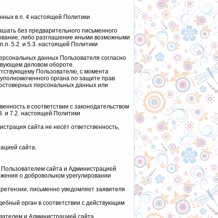
нных в п. 4 настоящей Политики
лашать без предварительного письменного
кование, либо разглашение иными возможными
п. 5.2. и 5.3. настоящей Политики
ерсональных данных Пользователя согласно
твующем деловом обороте.
ветствующему Пользователю, с момента
 уполномоченного органа по защите прав
достоверных персональных данных или
твенность в соответствии с законодательством
3. и 7.2. настоящей Политики
страция сайта не несёт ответственность,
рацией сайта.
у Пользователем сайта и Администрацией
ожения о добровольном урегулировании
 претензии, письменно уведомляет заявителя
удебный орган в соответствии с действующим
вателем и Администрацией сайта