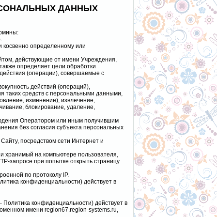
РСОНАЛЬНЫХ ДАННЫХ
рмины:
)
.
и косвенно определенному или
айтом, действующие от имени Учреждения,
 также определяет цели обработки
действия (операции), совершаемые с
вокупность действий (операций),
я таких средств с персональными данными,
овление, изменение), извлечение,
чивание, блокирование, удаление,
людения Оператором или иным получившим
анения без согласия субъекта персональных
к Сайту, посредством сети Интернет и
 и хранимый на компьютере пользователя,
TTP-запросе при попытке открыть страницу
роенной по протоколу IP.
литика конфиденциальности) действует в
– Политика конфиденциальности) действует в
доменном имени
region67.region-systems.ru
,