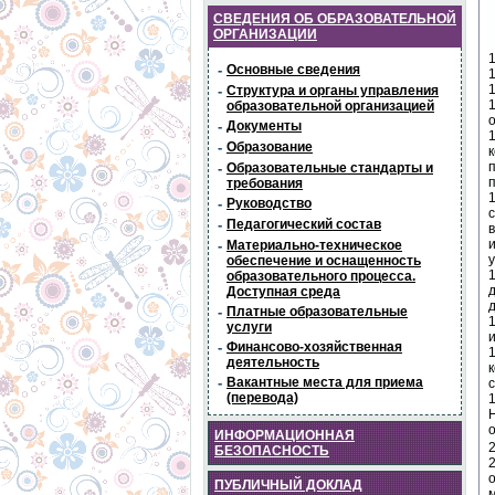
СВЕДЕНИЯ ОБ ОБРАЗОВАТЕЛЬНОЙ
ОРГАНИЗАЦИИ
-
Основные сведения
-
Структура и органы управления
образовательной организацией
-
Документы
-
Образование
-
Образовательные стандарты и
требования
-
Руководство
-
Педагогический состав
-
Материально-техническое
обеспечение и оснащенность
образовательного процесса.
Доступная среда
-
Платные образовательные
услуги
-
Финансово-хозяйственная
деятельность
-
Вакантные места для приема
(перевода)
ИНФОРМАЦИОННАЯ
БЕЗОПАСНОСТЬ
ПУБЛИЧНЫЙ ДОКЛАД