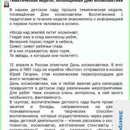
Тематическая неделя, посвященная Дню космонавтики
В нашем детском саду прошла тематическая неделя,
посвящённая Дню космонавтики. Воспитанники c
педагогами в течение недели знакомились с информацией
о первом полете человека в космос.
«Когда над землёй летит космонавт,
Глядят ему в след миллионы ребят,
Вечерней порою глядят в небеса,
Сияют, сияют ребячьи глаза.
И в них отражаются, ярко горят,
Те звёзды, к которым они полетят!».
12 апреля в России отметили День космонавтики. В этот
день в 1961 году на корабле «Восток» отправился в космос
Юрий Гагарин, став космическим первопроходцем для
всего человечества.
День космонавтики, как и любая важная дата календаря,
празднуется в детском саду различными мероприятиями.
Для ребят тема космоса очень интересна, в ней много
необычного, фантазийного.
В группах, воспитателями детского сада были проведены
занятия и беседы, направленные на развитие
познавательных и творческих способностей
воспитанников, которые осуществлялись через различные
виды детской деятельности – чтение рассказов о космосе,
планетах, космонавтах, изготовление стенгазеты «День
космонавтики", лепка из пластилина «Космическая