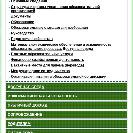
-
Основные сведения
-
Структура и органы управления образовательной
организацией
-
Документы
-
Образование
-
Образовательные стандарты и требования
-
Руководство
-
Педагогический состав
-
Материально-техническое обеспечение и оснащенность
образовательного процесса. Доступная среда
-
Платные образовательные услуги
-
Финансово-хозяйственная деятельность
-
Вакантные места для приема (перевода)
-
Международное сотрудничество
-
Организация питания в образовательной организации
ДОСТУПНАЯ СРЕДА
ИНФОРМАЦИОННАЯ БЕЗОПАСНОСТЬ
ПУБЛИЧНЫЙ ДОКЛАД
СОПРОВОЖДЕНИЕ
РОДИТЕЛЯМ
СИДИМ ДОМА