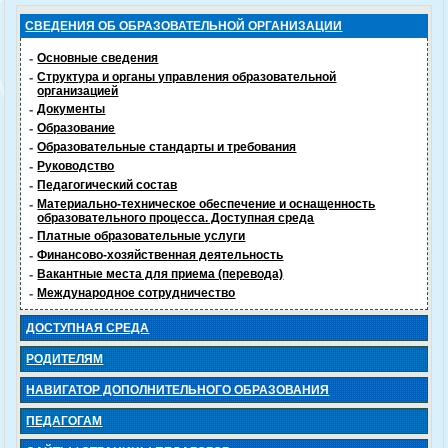
СВЕДЕНИЯ ОБ ОБРАЗОВАТЕЛЬНОЙ ОРГАНИЗАЦИИ
-
Основные сведения
-
Структура и органы управления образовательной
организацией
-
Документы
-
Образование
-
Образовательные стандарты и требования
-
Руководство
-
Педагогический состав
-
Материально-техническое обеспечение и оснащенность
образовательного процесса. Доступная среда
-
Платные образовательные услуги
-
Финансово-хозяйственная деятельность
-
Вакантные места для приема (перевода)
-
Международное сотрудничество
ДОСТУПНАЯ СРЕДА
РОДИТЕЛЯМ
НАВИГАТОР ДОПОЛНИТЕЛЬНОГО ОБРАЗОВАНИЯ
ПЕДАГОГАМ