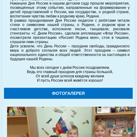
Накануне Дня России в нашем детском саду прошли мероприятия,
посвящённые этому событию, направленные на формирование у
детей представлений о России, как государстве, о родной стране,
воспитании чувства любви к родному краю, Родине.
В рамках празднования Дня России педагоги с ребятами читали
стихи о символике нашей страны, о Родине, о родном крае и
счастливом детстве, исполняли песни, танцевали, рисовали
стенгазеты «С Днем России», сделали аппликации «Флаг России»,
посмотрели презентацию «Россия! Родина моя», стоя в тишине,
слушали гимн страны.
Дети усвоили, что День России – праздник свободы, гражданского
мира и доброго согласия всех людей. Этот праздник – символ
национального единства и общей ответственности за настоящее и
будущее нашей Родины.
Мы всех сегодня с днём России поздравляем,
Ведь это главный праздник для страны большой,
От всей души успехов каждому желаем
И пусть России всей живётся хорошо!
ФОТОГАЛЕРЕЯ