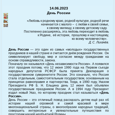
14.06.2023
День России
«Любовь к родному краю, родной культуре, родной речи
начинается с малого – с любви к своей семье,
к своему жилищу, к своему детскому саду.
Постепенно расширяясь, эта любовь переходит в любовь
к Родине, её истории, прошлому и настоящему,
ко всему человечеству».
Д. С. Лихачёв.
День России
— это один из самых «молодых» государственных
праздников в нашей стране и считается днём рождения России. Он
символизирует свободу, мир и согласие между гражданами на
основе справедливости, закона.
Поначалу он назывался «День независимости России». А появился
этот праздник потому, что 12 июня 1990 года на Первом съезде
народных депутатов РСФСР была принята Декларация о
государственном суверенитете России. Это означало, что Россия
стала отдельным, самостоятельным государством, основанным на
принципах равноправия и партнерства. Тогда, в 1990 году, Указом
Президента РФ Б. Н. Ельцина день 12 июня был объявлен
государственным праздником России. А в 1994 году Президент
издал новый Указ, по которому праздник стал называться
«День
России».
День России – это отличный повод рассказать детям ещё раз об
истории нашей огромной и самой красивой в мире
многонациональной страны, о многообразии народных традиций,
совершить интересные и увлекательные путешествия по
просторам нашей необъятной Родины.