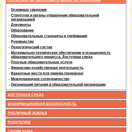
СВЕДЕНИЯ ОБ ОБРАЗОВАТЕЛЬНОЙ ОРГАНИЗАЦИИ
-
Основные сведения
-
Структура и органы управления образовательной
организацией
-
Документы
-
Образование
-
Образовательные стандарты и требования
-
Руководство
-
Педагогический состав
-
Материально-техническое обеспечение и оснащенность
образовательного процесса. Доступная среда
-
Платные образовательные услуги
-
Финансово-хозяйственная деятельность
-
Вакантные места для приема (перевода)
-
Международное сотрудничество
-
Организация питания в образовательной организации
ДОСТУПНАЯ СРЕДА
ИНФОРМАЦИОННАЯ БЕЗОПАСНОСТЬ
ПУБЛИЧНЫЙ ДОКЛАД
РОДИТЕЛЯМ
СИДИМ ДОМА