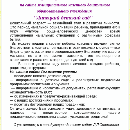
на сайте муниципального казенного
дошкольного
образовательного учреждения
"Липецкий детский сад"
Дошкольный возраст — важнейший этап в развитии личности.
Это период начальной социализации ребенка, приобщения его к
миру культуры, общечеловеческих ценностей, время
установления начальных отношений с различными сферами
бытия.
Вы можете подарить своему ребенку красивые игрушки, уютно
благоустроить комнату, пригласить в гости веселых клоунов — все
бу
дет служить развитию и эмоциональному благополучию вашего
малыша, но это не сможет заменить того полноценного
воспитания и развития, которое дает детский сад
.
В нашем детском саду ценят личность каждого ребенка,
родителя, сотрудника.
На нашем сайте Вы можете узнать:
— последние новости детского сада;
— информацию о детском саде и реализуемых педагогами
программах воспитания и обучения;
— информацию о нормативных документах, регламентирующих
жизнедеятельность ДОУ;
— об изменениях в предметно-развивающей среде;
— о наших достижениях и проблемах;
— посетить фотогалереи наших праздников;
От души желаю Вам успехов и удач, здоровья и оптимизма, и
надеюсь на плодотворное сотрудничество нашего
педагогического коллектива с вами, уважаемые родители!
С уважением, и.о.заведующего детским садом Д.Л.Степанова.