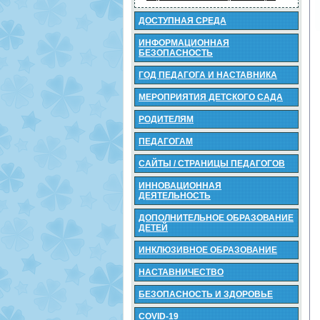
ДОСТУПНАЯ СРЕДА
ИНФОРМАЦИОННАЯ
БЕЗОПАСНОСТЬ
ГОД ПЕДАГОГА И НАСТАВНИКА
МЕРОПРИЯТИЯ ДЕТСКОГО САДА
РОДИТЕЛЯМ
ПЕДАГОГАМ
САЙТЫ / СТРАНИЦЫ ПЕДАГОГОВ
ИННОВАЦИОННАЯ
ДЕЯТЕЛЬНОСТЬ
ДОПОЛНИТЕЛЬНОЕ ОБРАЗОВАНИЕ
ДЕТЕЙ
ИНКЛЮЗИВНОЕ ОБРАЗОВАНИЕ
НАСТАВНИЧЕСТВО
БЕЗОПАСНОСТЬ И ЗДОРОВЬЕ
COVID-19