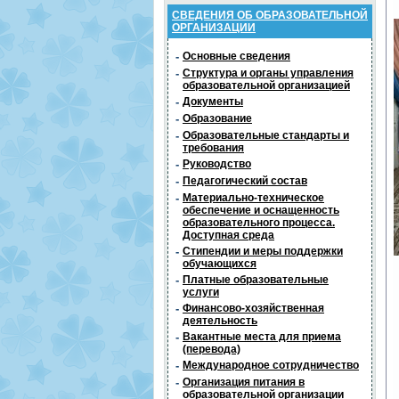
СВЕДЕНИЯ ОБ ОБРАЗОВАТЕЛЬНОЙ
ОРГАНИЗАЦИИ
-
Основные сведения
-
Структура и органы управления
образовательной организацией
-
Документы
-
Образование
-
Образовательные стандарты и
требования
-
Руководство
-
Педагогический состав
-
Материально-техническое
обеспечение и оснащенность
образовательного процесса.
Доступная среда
-
Стипендии и меры поддержки
обучающихся
-
Платные образовательные
услуги
-
Финансово-хозяйственная
деятельность
-
Вакантные места для приема
(перевода)
-
Международное сотрудничество
-
Организация питания в
образовательной организации