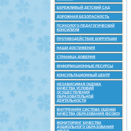
БЕРЕЖЛИВЫЙ ДЕТСКИЙ САД
ДОРОЖНАЯ БЕЗОПАСНОСТЬ
ПСИХОЛОГО-ПЕДАГОГИЧЕСКИЙ
КОНСИЛИУМ
ПРОТИВОДЕЙСТВИЕ КОРРУПЦИИ
НАШИ ДОСТИЖЕНИЯ
СТРАНИЦА ДОВЕРИЯ
ИНФОРМАЦИОННЫЕ РЕСУРСЫ
КОНСУЛЬТАЦИОННЫЙ ЦЕНТР
НЕЗАВИСИМАЯ ОЦЕНКА
КАЧЕСТВА УСЛОВИЙ
ОСУЩЕСТВЛЕНИЯ
ОБРАЗОВАТЕЛЬНОЙ
ДЕЯТЕЛЬНОСТИ
ВНУТРЕННЯЯ СИСТЕМА ОЦЕНКИ
КАЧЕСТВА ОБРАЗОВАНИЯ (ВСОКО)
МОНИТОРИНГ КАЧЕСТВА
ДОШКОЛЬНОГО ОБРАЗОВАНИЯ