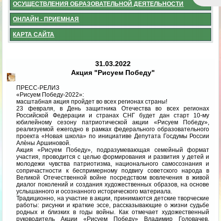
ОСУЩЕСТВЛЕНИЯ ОБРАЗОВАТЕЛЬНОЙ ДЕЯТЕЛЬНОСТИ
ОНЛАЙН - ПРИЕМНАЯ
КАРТА САЙТА
31.03.2022
Акция "Рисуем Победу"
ПРЕСС-РЕЛИЗ
«Рисуем Победу-2022»:
масштабная акция пройдет во всех регионах страны!
23 февраля, в День защитника Отечества во всех регионах
Российской Федерации и странах СНГ будет дан старт 10-му
юбилейному сезону патриотической акции «Рисуем Победу»,
реализуемой ежегодно в рамках федерального образовательного
проекта «Новая школа» по инициативе Депутата Госдумы России
Алѐны Аршиновой.
Акция «Рисуем Победу», подразумевающая семейный формат
участия, проводится с целью формирования и развития у детей и
молодежи чувства патриотизма, национального самосознания и
сопричастности к беспримерному подвигу советского народа в
Великой Отечественной войне посредством вовлечения в живой
диалог поколений и создания художественных образов, на основе
услышанного и осознанного исторического материала.
Традиционно, на участие в акции, принимаются детские творческие
работы: рисунки и краткие эссе, рассказывающие о жизни судьбе
родных и близких в годы войны. Как отмечает художественный
руководитель Акции «Рисуем Победу» Владимир Головачев,