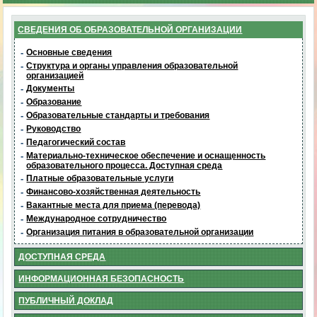
СВЕДЕНИЯ ОБ ОБРАЗОВАТЕЛЬНОЙ ОРГАНИЗАЦИИ
-
Основные сведения
-
Структура и органы управления образовательной
организацией
-
Документы
-
Образование
-
Образовательные стандарты и требования
-
Руководство
-
Педагогический состав
-
Материально-техническое обеспечение и оснащенность
образовательного процесса. Доступная среда
-
Платные образовательные услуги
-
Финансово-хозяйственная деятельность
-
Вакантные места для приема (перевода)
-
Международное сотрудничество
-
Организация питания в образовательной организации
ДОСТУПНАЯ СРЕДА
ИНФОРМАЦИОННАЯ БЕЗОПАСНОСТЬ
ПУБЛИЧНЫЙ ДОКЛАД