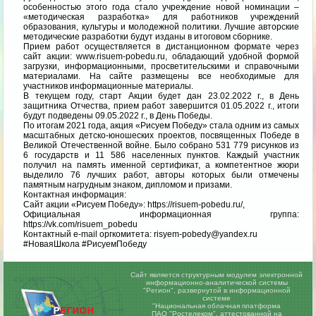
особенностью этого года стало учреждение новой номинации –
«методическая разработка» для работников учреждений
образования, культуры и молодежной политики. Лучшие авторские
методические разработки будут изданы в итоговом сборнике.
Прием работ осуществляется в дистанционном формате через
сайт акции: www.risuem-pobedu.ru, обладающий удобной формой
загрузки, информационными, просветительскими и справочными
материалами. На сайте размещены все необходимые для
участников информационные материалы.
В текущем году, старт Акции будет дан 23.02.2022 г., в День
защитника Отчества, прием работ завершится 01.05.2022 г., итоги
будут подведены 09.05.2022 г., в День Победы.
По итогам 2021 года, акция «Рисуем Победу» стала одним из самых
масштабных детско-юношеских проектов, посвященных Победе в
Великой Отечественной войне. Было собрано 531 779 рисунков из
6 государств и 11 586 населенных пунктов. Каждый участник
получил на память именной сертификат, а компетентное жюри
выделило 76 лучших работ, авторы которых были отмечены
памятным нагрудным знаком, дипломом и призами.
Контактная информация:
Сайт акции «Рисуем Победу»: https://risuem-pobedu.ru/,
Официальная информационная группа:
https://vk.com/risuem_pobedu
Контактный e-mail оргкомитета: risyem-pobedy@yandex.ru
#НоваяШкола #РисуемПобеду
Сайт является структурным модулем электронной
информационно-аналитической системы
"Регион",
развернутой в информационной
системе
"Национальная облачная платформа
ПАО "Ростелеком", аттестованной на