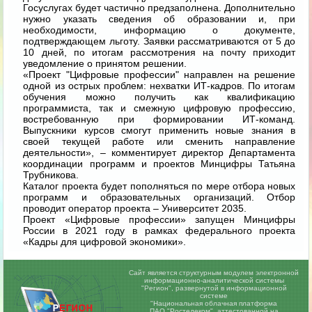
Госуслугах будет частично предзаполнена. Дополнительно
нужно указать сведения об образовании и, при
необходимости, информацию о документе,
подтверждающем льготу. Заявки рассматриваются от 5 до
10 дней, по итогам рассмотрения на почту приходит
уведомление о принятом решении.
«Проект "Цифровые профессии" направлен на решение
одной из острых проблем: нехватки ИТ-кадров. По итогам
обучения можно получить как квалификацию
программиста, так и смежную цифровую профессию,
востребованную при формировании ИТ-команд.
Выпускники курсов смогут применить новые знания в
своей текущей работе или сменить направление
деятельности», – комментирует директор Департамента
координации программ и проектов Минцифры Татьяна
Трубникова.
Каталог проекта будет пополняться по мере отбора новых
программ и образовательных организаций. Отбор
проводит оператор проекта – Университет 2035.
Проект «Цифровые профессии» запущен Минцифры
России в 2021 году в рамках федерального проекта
«Кадры для цифровой экономики».
Сайт является структурным модулем электронной
информационно-аналитической системы
"Регион",
развернутой в информационной
системе
"Национальная облачная платформа
ПАО "Ростелеком", аттестованной на