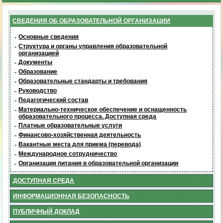
СВЕДЕНИЯ ОБ ОБРАЗОВАТЕЛЬНОЙ ОРГАНИЗАЦИИ
-
Основные сведения
-
Структура и органы управления образовательной
организацией
-
Документы
-
Образование
-
Образовательные стандарты и требования
-
Руководство
-
Педагогический состав
-
Материально-техническое обеспечение и оснащенность
образовательного процесса. Доступная среда
-
Платные образовательные услуги
-
Финансово-хозяйственная деятельность
-
Вакантные места для приема (перевода)
-
Международное сотрудничество
-
Организация питания в образовательной организации
ДОСТУПНАЯ СРЕДА
ИНФОРМАЦИОННАЯ БЕЗОПАСНОСТЬ
ПУБЛИЧНЫЙ ДОКЛАД