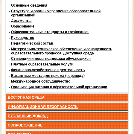
-
Основные сведения
-
Структура и органы управления образовательной
организацией
-
Документы
-
Образование
-
Образовательные стандарты и требования
-
Руководство
-
Педагогический состав
-
Материально-техническое обеспечение и оснащенность
образовательного процесса. Доступная среда
-
Стипендии и меры поддержки обучающихся
-
Платные образовательные услуги
-
Финансово-хозяйственная деятельность
-
Вакантные места для приема (перевода)
-
Международное сотрудничество
-
Организация питания в образовательной организации
ДОСТУПНАЯ СРЕДА
ИНФОРМАЦИОННАЯ БЕЗОПАСНОСТЬ
ПУБЛИЧНЫЙ ДОКЛАД
СОПРОВОЖДЕНИЕ