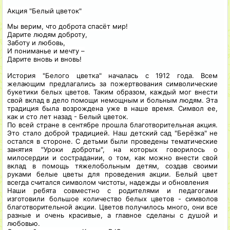
Акция "Белый цветок"
Мы верим, что доброта спасёт мир!
Дарите людям доброту,
Заботу и любовь,
И пониманье и мечту –
Дарите вновь и вновь!
История "Белого цветка" началась с 1912 года. Всем
желающим предлагались за пожертвования символические
букетики белых цветов. Таким образом, каждый мог внести
свой вклад в дело помощи немощным и больным людям. Эта
традиция была возрождена уже в наше время. Символ ее,
как и сто лет назад - Белый цветок.
По всей стране в сентябре прошла благотворительная акция.
Это стало доброй традицией. Наш детский сад "Берёзка" не
остался в стороне. С детьми были проведены тематические
занятия "Уроки доброты", на которых говорилось о
милосердии и сострадании, о том, как можно внести свой
вклад в помощь тяжелобольным детям, создав своими
руками белые цветы для проведения акции. Белый цвет
всегда считался символом чистоты, надежды и обновления
Наши ребята совместно с родителями и педагогами
изготовили большое количество белых цветов - символов
благотворительной акции. Цветов получилось много, они все
разные и очень красивые, а главное сделаны с душой и
любовью.