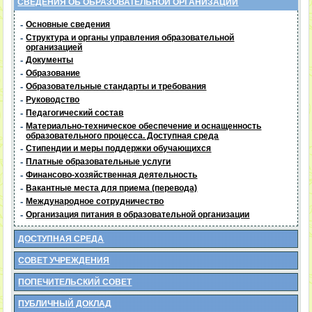
СВЕДЕНИЯ ОБ ОБРАЗОВАТЕЛЬНОЙ ОРГАНИЗАЦИИ
-
Основные сведения
-
Структура и органы управления образовательной
организацией
-
Документы
-
Образование
-
Образовательные стандарты и требования
-
Руководство
-
Педагогический состав
-
Материально-техническое обеспечение и оснащенность
образовательного процесса. Доступная среда
-
Стипендии и меры поддержки обучающихся
-
Платные образовательные услуги
-
Финансово-хозяйственная деятельность
-
Вакантные места для приема (перевода)
-
Международное сотрудничество
-
Организация питания в образовательной организации
ДОСТУПНАЯ СРЕДА
СОВЕТ УЧРЕЖДЕНИЯ
ПОПЕЧИТЕЛЬСКИЙ СОВЕТ
ПУБЛИЧНЫЙ ДОКЛАД