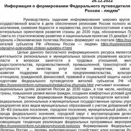
26.12.2022
Информация о формировании Федерального путеводителя 
России - людям"
Руководствуясь задачами информирования широких кругов общ
государственной власти в деле обеспечения регионами России полного и
населением, снижения бедности и неравенства, роста благосостояния и кач
интегральных ориентиров развития страны до 2030 года, обозначенных 
Совета по стратегическому развитию и национальным проектам 15 декабря 2
журнала «Экономическая политика России» формируют на портале
https://ru
жителей субъектов РФ «Регионы России — людям»
https://rusregionin
federalnyj-putevoditel-zhitelej-subektov-rf.html
Целью данного бесплатного информационного ресурса является д
деятельности региональных и муниципальных органов управления касат
власти в вопросах занятости и трудовых отношений, жили
градостроительства, продовольственной, промышленной, транспортной 
доступности и качества услуг систем энергетики, свя
развития поддержки торговли и предпринимательства, культурно-
потенциала, гражданской, финансовой, правовой и социальной защиты насе
подготовке Федерального путеводителя жителей субъектов РФ 
https://rusregioninform.ru/magazin/redakcziya-zhurnala.html
учитывает основные 
национальных целях развития России до 2030 года», в том числе, необхо
страны, повышения уровня жизни граждан, создания комфортных условий для
Участники формирования Федерального путеводителя жителей суб
федеральные, региональные и муниципальные государственные органы управ
предприятия всех видов муниципальных образований с учетом добавлений Ф
136−ФЗ (сельское поселение, городское поселение, муниципальный район, го
города федерального значения, городской округ с внутригородским деле
материалы о позитивных достижениях государственных органов управления 
освещающие тенденции реализации федеральных программных мероприят
https://rusregioninform.ru/category/novosti-regionov
Формирование Федерально
«Регионы России — людям» информационно содействует идее развития Рос