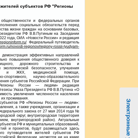
жителей субъектов РФ "Регионы
ественности и федеральных органов
сполнения социальных обязательств перед
ества жизни граждан на основании базовых,
Президентом РФ В.В.Путиным на Заседании
022 года, ОИА «Новости России» и редакция
sregioninform.ru/
Федеральный путеводитель
form.ru/novosti-regionov/regiony-rossii-lyudyam-
емонстрация эффективных направлений
ельно повышения общественного доверия к
щного, дорожного строительства и
и экологической безопасности, улучшения
зи и ЖКХ, медицинской помощи,
спортивного, научно-образовательного
ления субъектов Российской Федерации. При
«Регионы России — людям» редакция
тезисы Указа Президента РФ В.В.Путина «О
димость увеличения численности населения
 их проживания.
Электронные услуги
ъектов РФ «Регионы России — людям»:
ления, а также учреждения, организации и
едерального закона от 27 мая 2014 года №
родской округ, внутригородская территория
нием, внутригородской район). Актуальные
субъектов РФ и муниципальных образований,
ий и проектов, будут размещаться здесь
го путеводителя жителей субъектов РФ
сийской Федерации, несмотря ни на какие