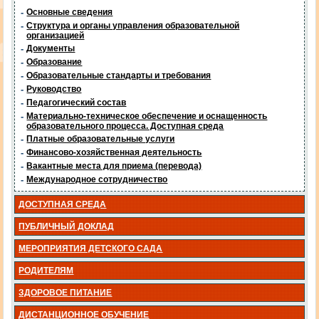
-
Основные сведения
-
Структура и органы управления образовательной
организацией
-
Документы
-
Образование
-
Образовательные стандарты и требования
-
Руководство
-
Педагогический состав
-
Материально-техническое обеспечение и оснащенность
образовательного процесса. Доступная среда
-
Платные образовательные услуги
-
Финансово-хозяйственная деятельность
-
Вакантные места для приема (перевода)
-
Международное сотрудничество
ДОСТУПНАЯ СРЕДА
ПУБЛИЧНЫЙ ДОКЛАД
МЕРОПРИЯТИЯ ДЕТСКОГО САДА
РОДИТЕЛЯМ
ЗДОРОВОЕ ПИТАНИЕ
ДИСТАНЦИОННОЕ ОБУЧЕНИЕ