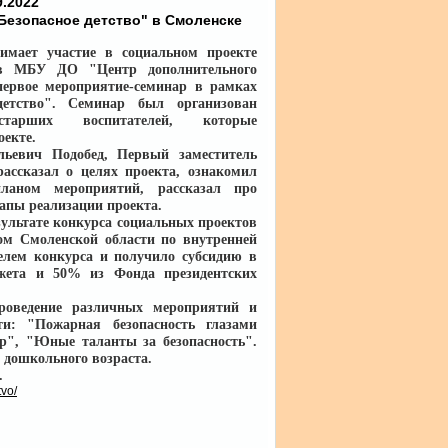
9.2022
Безопасное детство" в Смоленске
мает участие в социальном проекте
я в МБУ ДО "Центр дополнительного
первое мероприятие-семинар в рамках
детство". Семинар был организован
арших воспитателей, которые
оекте.
ьевич Подобед, Первый заместитель
ссказал о целях проекта, ознакомил
ланом мероприятий, рассказал про
апы реализации проекта.
зультате конкурса социальных проектов
м Смоленской области по внутренней
лем конкурса и получило субсидию в
жета и 50% из Фонда президентских
роведение различных мероприятий и
ти: "Пожарная безопасность глазами
р", "Юные таланты за безопасность".
 дошкольного возраста.
.
vo/