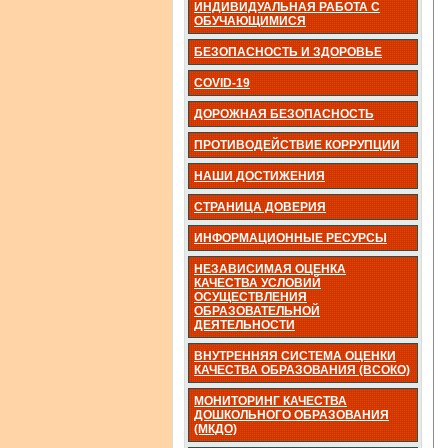
ИНДИВИДУАЛЬНАЯ РАБОТА С
ОБУЧАЮЩИМИСЯ
БЕЗОПАСНОСТЬ И ЗДОРОВЬЕ
COVID-19
ДОРОЖНАЯ БЕЗОПАСНОСТЬ
ПРОТИВОДЕЙСТВИЕ КОРРУПЦИИ
НАШИ ДОСТИЖЕНИЯ
СТРАНИЦА ДОВЕРИЯ
ИНФОРМАЦИОННЫЕ РЕСУРСЫ
НЕЗАВИСИМАЯ ОЦЕНКА
КАЧЕСТВА УСЛОВИЙ
ОСУЩЕСТВЛЕНИЯ
ОБРАЗОВАТЕЛЬНОЙ
ДЕЯТЕЛЬНОСТИ
ВНУТРЕННЯЯ СИСТЕМА ОЦЕНКИ
КАЧЕСТВА ОБРАЗОВАНИЯ (ВСОКО)
МОНИТОРИНГ КАЧЕСТВА
ДОШКОЛЬНОГО ОБРАЗОВАНИЯ
(МКДО)