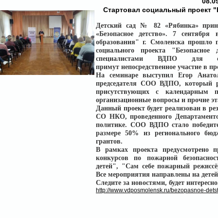
08.0
Стартовал социальный проект "
Детский сад № 82 «Рябинка» прини
«Безопасное детство». 7 сентябр
образования" г. Смоленска прошло 
социального проекта "Безопасное 
специалистами ВДПО для ст
примут непосредственное участие в пр
На семинаре выступил Егор Анатол
председателя СОО ВДПО, который ра
присутствующих с календарным п
организационные вопросы и прочие эт
Данный проект будет реализован в ре
СО НКО, проведенного Департаменто
политике. СОО ВДПО стало победите
размере 50% из регионального бюд
грантов.
В рамках проекта предусмотрено п
конкурсов по пожарной безопаснос
детей", "Сам себе пожарный режиссё
Все мероприятия направлены на детей
Следите за новостями, будет интересно
http://www.vdposmolensk.ru/bezopasnoe-detst