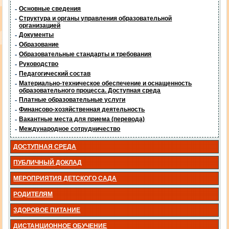
-
Основные сведения
-
Структура и органы управления образовательной
организацией
-
Документы
-
Образование
-
Образовательные стандарты и требования
-
Руководство
-
Педагогический состав
-
Материально-техническое обеспечение и оснащенность
образовательного процесса. Доступная среда
-
Платные образовательные услуги
-
Финансово-хозяйственная деятельность
-
Вакантные места для приема (перевода)
-
Международное сотрудничество
ДОСТУПНАЯ СРЕДА
ПУБЛИЧНЫЙ ДОКЛАД
МЕРОПРИЯТИЯ ДЕТСКОГО САДА
РОДИТЕЛЯМ
ЗДОРОВОЕ ПИТАНИЕ
ДИСТАНЦИОННОЕ ОБУЧЕНИЕ