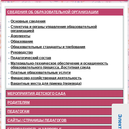
СВЕДЕНИЯ ОБ ОБРАЗОВАТЕЛЬНОЙ ОРГАНИЗАЦИИ
-
Основные сведения
-
Структура и органы управления образовательной
организацией
-
Документы
-
Образование
-
Образовательные стандарты и требования
-
Руководство
-
Педагогический состав
-
Материально-техническое обеспечение и оснащенность
образовательного процесса. Доступная среда
-
Платные образовательные услуги
-
Финансово-хозяйственная деятельность
-
Вакантные места для приема (перевода)
МЕРОПРИЯТИЯ ДЕТСКОГО САДА
РОДИТЕЛЯМ
ПЕДАГОГАМ
САЙТЫ / СТРАНИЦЫ ПЕДАГОГОВ