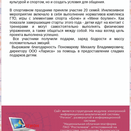
культурой и спортом, но и создать условия для общения.
В спортивном празднике приняли участие 20 семей. Инклюзивное
мероприятие включало в себя выполнение нормативов комплекса
ГТО, игры с элементами спорта «Боче» и «Мини боулинг». Как
показали завершающие старты этого года - детки идут на контакт с
тренерами и могут самостоятельно выполнять физические
упражнения, а также общаться между собой. На наш взгляд цель
проекта выполнена успешно.
Все участники получили подарки, заряд бодрости и массу
положительных эмоций.
Выражаем благодарность Пономареву Михаилу Владимировичу,
директору ООО «Лариса» за помощь в предоставлении сладких
подарков детям.
Сайт является структурным модулем электронной
информационно-аналитической системы
"Регион",
развернутой в информационной
системе
"Национальная облачная платформа
ПАО "Ростелеком", аттестованной на
соответствие требованиям безопасности