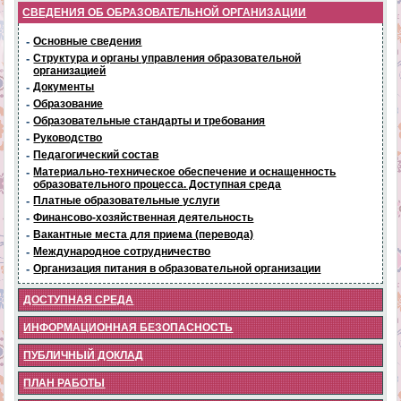
СВЕДЕНИЯ ОБ ОБРАЗОВАТЕЛЬНОЙ ОРГАНИЗАЦИИ
-
Основные сведения
-
Структура и органы управления образовательной
организацией
-
Документы
-
Образование
-
Образовательные стандарты и требования
-
Руководство
-
Педагогический состав
-
Материально-техническое обеспечение и оснащенность
образовательного процесса. Доступная среда
-
Платные образовательные услуги
-
Финансово-хозяйственная деятельность
-
Вакантные места для приема (перевода)
-
Международное сотрудничество
-
Организация питания в образовательной организации
ДОСТУПНАЯ СРЕДА
ИНФОРМАЦИОННАЯ БЕЗОПАСНОСТЬ
ПУБЛИЧНЫЙ ДОКЛАД
ПЛАН РАБОТЫ