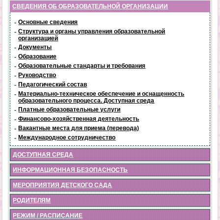
СВЕДЕНИЯ ОБ ОБРАЗОВАТЕЛЬНОЙ ОРГАНИЗАЦИИ
-
Основные сведения
-
Структура и органы управления образовательной
организацией
-
Документы
-
Образование
-
Образовательные стандарты и требования
-
Руководство
-
Педагогический состав
-
Материально-техническое обеспечение и оснащенность
образовательного процесса. Доступная среда
-
Платные образовательные услуги
-
Финансово-хозяйственная деятельность
-
Вакантные места для приема (перевода)
-
Международное сотрудничество
ДОСТУПНАЯ СРЕДА
ИНФОРМАЦИОННАЯ БЕЗОПАСНОСТЬ
МЕРОПРИЯТИЯ ДЕТСКОГО САДА
РОДИТЕЛЯМ
РЕЖИМ / РАСПИСАНИЕ