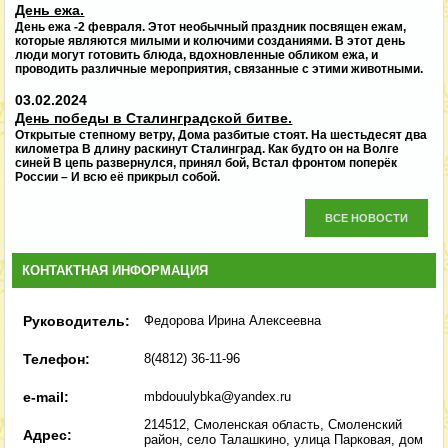
День ежа.
День ежа -2 февраля. Этот необычный праздник посвящен ежам,
которые являются милыми и колючими созданиями. В этот день
люди могут готовить блюда, вдохновленные обликом ежа, и
проводить различные мероприятия, связанные с этими животными.
03.02.2024
День победы в Сталинградской битве.
Открытые степному ветру, Дома разбитые стоят. На шестьдесят два
километра В длину раскинут Сталинград. Как будто он на Волге
синей В цепь развернулся, принял бой, Встал фронтом поперёк
России – И всю её прикрыл собой.
ВСЕ НОВОСТИ
КОНТАКТНАЯ ИНФОРМАЦИЯ
Руководитель:
Федорова Ирина Алексеевна
Телефон:
8(4812) 36-11-96
e-mail:
mbdouulybka@yandex.ru
214512, Смоленская область, Смоленский
Адрес:
район, село Талашкино, улица Парковая, дом