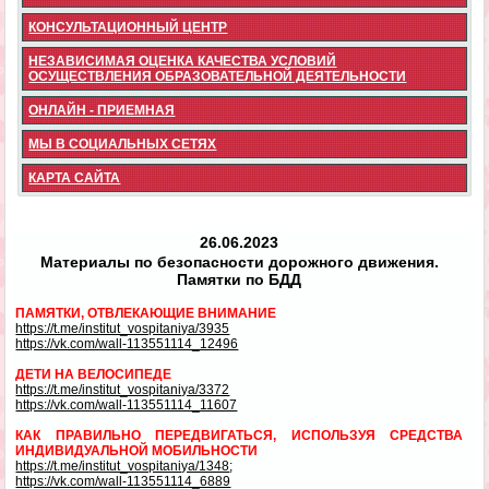
КОНСУЛЬТАЦИОННЫЙ ЦЕНТР
НЕЗАВИСИМАЯ ОЦЕНКА КАЧЕСТВА УСЛОВИЙ
ОСУЩЕСТВЛЕНИЯ ОБРАЗОВАТЕЛЬНОЙ ДЕЯТЕЛЬНОСТИ
ОНЛАЙН - ПРИЕМНАЯ
МЫ В СОЦИАЛЬНЫХ СЕТЯХ
КАРТА САЙТА
26.06.2023
Материалы по безопасности дорожного движения.
Памятки по БДД
ПАМЯТКИ, ОТВЛЕКАЮЩИЕ ВНИМАНИЕ
https://t.me/institut_vospitaniya/3935
https://vk.com/wall-113551114_12496
ДЕТИ НА ВЕЛОСИПЕДЕ
https://t.me/institut_vospitaniya/3372
https://vk.com/wall-113551114_11607
КАК ПРАВИЛЬНО ПЕРЕДВИГАТЬСЯ, ИСПОЛЬЗУЯ СРЕДСТВА
ИНДИВИДУАЛЬНОЙ МОБИЛЬНОСТИ
https://t.me/institut_vospitaniya/1348
;
https://vk.com/wall-113551114_6889