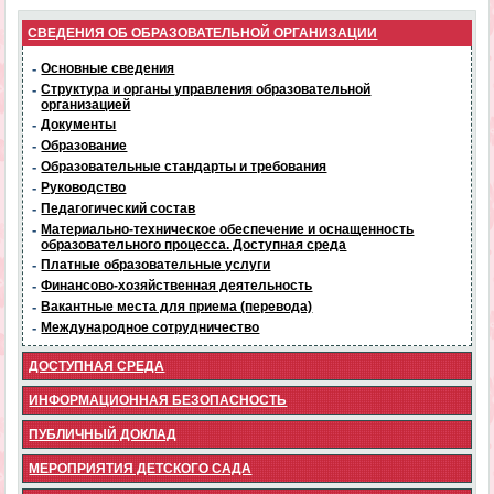
СВЕДЕНИЯ ОБ ОБРАЗОВАТЕЛЬНОЙ ОРГАНИЗАЦИИ
-
Основные сведения
-
Структура и органы управления образовательной
организацией
-
Документы
-
Образование
-
Образовательные стандарты и требования
-
Руководство
-
Педагогический состав
-
Материально-техническое обеспечение и оснащенность
образовательного процесса. Доступная среда
-
Платные образовательные услуги
-
Финансово-хозяйственная деятельность
-
Вакантные места для приема (перевода)
-
Международное сотрудничество
ДОСТУПНАЯ СРЕДА
ИНФОРМАЦИОННАЯ БЕЗОПАСНОСТЬ
ПУБЛИЧНЫЙ ДОКЛАД
МЕРОПРИЯТИЯ ДЕТСКОГО САДА