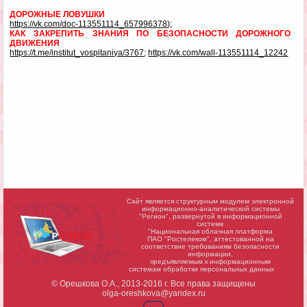
ДОРОЖНЫЕ ЛОВУШКИ
https://vk.com/doc-113551114_657996378
);
КАК ЗАКРЕПИТЬ ЗНАНИЯ ПО БЕЗОПАСНОСТИ ДОРОЖНОГО
ДВИЖЕНИЯ
https://t.me/institut_vospitaniya/3767
;
https://vk.com/wall-113551114_12242
Сайт является структурным модулем электронной
информационно-аналитической системы
"Регион",
развернутой в информационной
системе
"Национальная облачная платформа
ПАО "Ростелеком", аттестованной на
соответствие требованиям безопасности
информации,
предъявляемым к информационным
системам обработки персональных данных
© Орешкова О.А., 2013-2016 г. Все права защищены
olga-oreshkova@yandex.ru