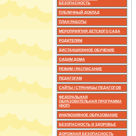
БЕЗОПАСНОСТЬ
ПУБЛИЧНЫЙ ДОКЛАД
ПЛАН РАБОТЫ
МЕРОПРИЯТИЯ ДЕТСКОГО САДА
РОДИТЕЛЯМ
ДИСТАНЦИОННОЕ ОБУЧЕНИЕ
СИДИМ ДОМА
РЕЖИМ / РАСПИСАНИЕ
ПЕДАГОГАМ
САЙТЫ / СТРАНИЦЫ ПЕДАГОГОВ
ФЕДЕРАЛЬНАЯ
ОБРАЗОВАТЕЛЬНАЯ ПРОГРАММА
(ФОП)
ИНКЛЮЗИВНОЕ ОБРАЗОВАНИЕ
БЕЗОПАСНОСТЬ И ЗДОРОВЬЕ
ДОРОЖНАЯ БЕЗОПАСНОСТЬ