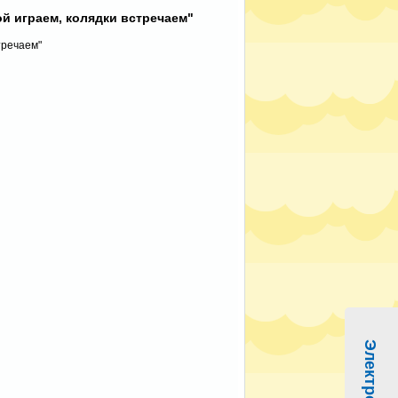
й играем, колядки встречаем"
тречаем"