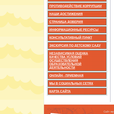
ПРОТИВОДЕЙСТВИЕ КОРРУПЦИИ
НАШИ ДОСТИЖЕНИЯ
СТРАНИЦА ДОВЕРИЯ
ИНФОРМАЦИОННЫЕ РЕСУРСЫ
КОНСУЛЬТАТИВНЫЙ ПУНКТ
ЭКСКУРСИЯ ПО ДЕТСКОМУ САДУ
НЕЗАВИСИМАЯ ОЦЕНКА
КАЧЕСТВА УСЛОВИЙ
ОСУЩЕСТВЛЕНИЯ
ОБРАЗОВАТЕЛЬНОЙ
ДЕЯТЕЛЬНОСТИ
ОНЛАЙН - ПРИЕМНАЯ
МЫ В СОЦИАЛЬНЫХ СЕТЯХ
КАРТА САЙТА
Сайт яв