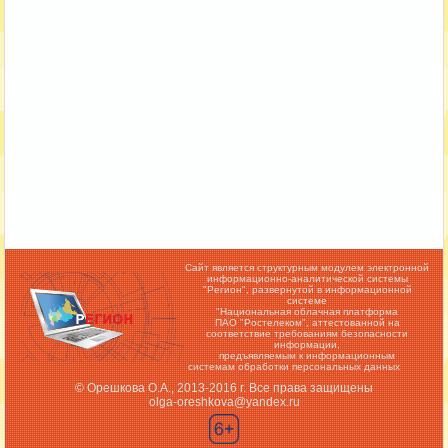
Сайт является структурным модулем электронной
информационно-аналитической системы
"Регион",
развернутой в информационной
системе
"Национальная облачная платформа
ПАО "Ростелеком", аттестованной на
соответствие требованиям безопасности
информации,
предъявляемым к информационным
системам обработки персональных данных
© Орешкова О.А., 2013-2016 г. Все права защищены
olga-oreshkova@yandex.ru