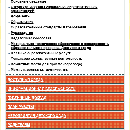
-
Основные сведения
-
Структура и органы управления образовательной
организацией
-
Документы
-
Образование
-
Образовательные стандарты и требования
-
Руководство
-
Педагогический состав
-
Материально-техническое обеспечение и оснащенность
образовательного процесса. Доступная среда
-
Платные образовательные услуги
-
Финансово-хозяйственная деятельность
-
Вакантные места для приема (перевода)
-
Международное сотрудничество
ДОСТУПНАЯ СРЕДА
ИНФОРМАЦИОННАЯ БЕЗОПАСНОСТЬ
ПУБЛИЧНЫЙ ДОКЛАД
ПЛАН РАБОТЫ
МЕРОПРИЯТИЯ ДЕТСКОГО САДА
РОДИТЕЛЯМ