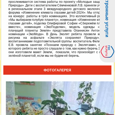
Электронные услуги
прослеживается система работы по проекту «Молодые защитники
Природы». Дети с воспитателем Сёмченковой Л.В. приняли участие
в региональном этапе 3 международного детского экологического
форума «Изменение климата глазами детей-2024». Мы отправили
на конкурс работы в трёх номинациях. Это коллективный рисунок
«Мы выбираем голубую планету», номинация «Изменение климата
глазами детей», поделка Олифировой Софии «Сбережём планету
вместе», номинация «ЭкоПоделки», модель одежды «Образ
плачущей планеты Земля» представила Оганнисян Антонина в
номинации «ЭкоМода». В День Эколят ребята провели конкурс
рисунка на асфальте «Эколята сохраняют Природу». С
воспитанниками подготовительной группы воспитатель Филиппова
Е.В. провела занятие «Познаем природу с Эколятами», в ходе
которого ребята не просто слушали о том, как нужно беречь Землю,
они изготовили макет Земли, показали, что произойдет с нашей
зелёной планетой, если мы не будем её беречь.
ФОТОГАЛЕРЕЯ