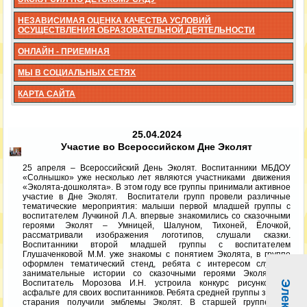
НЕЗАВИСИМАЯ ОЦЕНКА КАЧЕСТВА УСЛОВИЙ
ОСУЩЕСТВЛЕНИЯ ОБРАЗОВАТЕЛЬНОЙ ДЕЯТЕЛЬНОСТИ
ОНЛАЙН - ПРИЕМНАЯ
МЫ В СОЦИАЛЬНЫХ СЕТЯХ
КАРТА САЙТА
25.04.2024
Участие во Всероссийском Дне Эколят
25 апреля – Всероссийский День Эколят. Воспитанники МБДОУ
«Солнышко» уже несколько лет являются участниками движения
«Эколята-дошколята». В этом году все группы принимали активное
участие в Дне Эколят. Воспитатели групп провели различные
тематические мероприятия: малыши первой младшей группы с
воспитателем Лучкиной Л.А. впервые знакомились со сказочными
героями Эколят – Умницей, Шалуном, Тихоней, Ёлочкой,
рассматривали изображения логотипов, слушали сказки.
Воспитанники второй младшей группы с воспитателем
Глушаченковой М.М. уже знакомы с понятием Эколята, в группе
оформлен тематический стенд, ребята с интересом слушали
занимательные истории со сказочными героями Эколятами.
Воспитатель Морозова И.Н. устроила конкурс рисунков на
асфальте для своих воспитанников. Ребята средней группы за свои
старания получили эмблемы Эколят. В старшей группе уже