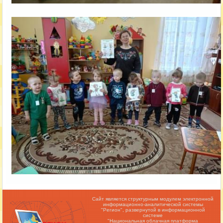
Сайт является структурным модулем электронной
информационно-аналитической системы
"Регион",
развернутой в информационной
системе
"Национальная облачная платформа