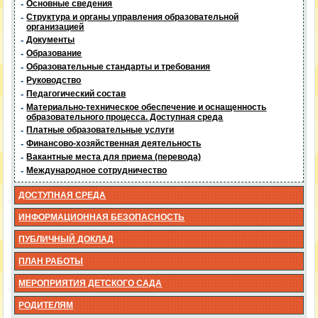
-
Основные сведения
-
Структура и органы управления образовательной
организацией
-
Документы
-
Образование
-
Образовательные стандарты и требования
-
Руководство
-
Педагогический состав
-
Материально-техническое обеспечение и оснащенность
образовательного процесса. Доступная среда
-
Платные образовательные услуги
-
Финансово-хозяйственная деятельность
-
Вакантные места для приема (перевода)
-
Международное сотрудничество
ДОСТУПНАЯ СРЕДА
ИНФОРМАЦИОННАЯ БЕЗОПАСНОСТЬ
ПУБЛИЧНЫЙ ДОКЛАД
ПЛАН РАБОТЫ
МЕРОПРИЯТИЯ ДЕТСКОГО САДА
РОДИТЕЛЯМ