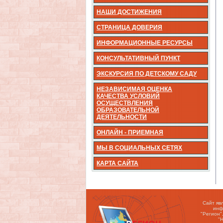
НАШИ ДОСТИЖЕНИЯ
СТРАНИЦА ДОВЕРИЯ
ИНФОРМАЦИОННЫЕ РЕСУРСЫ
КОНСУЛЬТАТИВНЫЙ ПУНКТ
ЭКСКУРСИЯ ПО ДЕТСКОМУ САДУ
НЕЗАВИСИМАЯ ОЦЕНКА
КАЧЕСТВА УСЛОВИЙ
ОСУЩЕСТВЛЕНИЯ
ОБРАЗОВАТЕЛЬНОЙ
ДЕЯТЕЛЬНОСТИ
ОНЛАЙН - ПРИЕМНАЯ
МЫ В СОЦИАЛЬНЫХ СЕТЯХ
КАРТА САЙТА
Сайт яв
инф
"Регион"
"