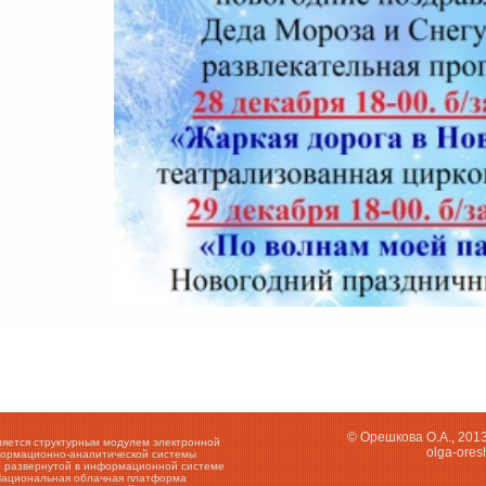
© Орешкова О.А., 201
ляется структурным модулем электронной
olga-ore
ормационно-аналитической системы
,
развернутой в информационной системе
Национальная облачная платформа