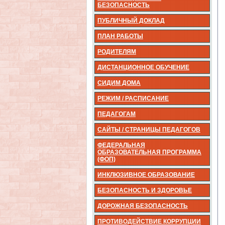
БЕЗОПАСНОСТЬ
ПУБЛИЧНЫЙ ДОКЛАД
ПЛАН РАБОТЫ
РОДИТЕЛЯМ
ДИСТАНЦИОННОЕ ОБУЧЕНИЕ
СИДИМ ДОМА
РЕЖИМ / РАСПИСАНИЕ
ПЕДАГОГАМ
САЙТЫ / СТРАНИЦЫ ПЕДАГОГОВ
ФЕДЕРАЛЬНАЯ
ОБРАЗОВАТЕЛЬНАЯ ПРОГРАММА
(ФОП)
ИНКЛЮЗИВНОЕ ОБРАЗОВАНИЕ
БЕЗОПАСНОСТЬ И ЗДОРОВЬЕ
ДОРОЖНАЯ БЕЗОПАСНОСТЬ
ПРОТИВОДЕЙСТВИЕ КОРРУПЦИИ