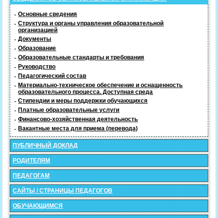
-
Основные сведения
-
Структура и органы управления образовательной
организацией
-
Документы
-
Образование
-
Образовательные стандарты и требования
-
Руководство
-
Педагогический состав
-
Материально-техническое обеспечение и оснащенность
образовательного процесса. Доступная среда
-
Стипендии и меры поддержки обучающихся
-
Платные образовательные услуги
-
Финансово-хозяйственная деятельность
-
Вакантные места для приема (перевода)
ПУБЛИЧНЫЙ ДОКЛАД
РОДИТЕЛЯМ
ПЕДАГОГАМ
САЙТЫ / СТРАНИЦЫ ПЕДАГОГОВ
ОБУЧАЮЩИМСЯ