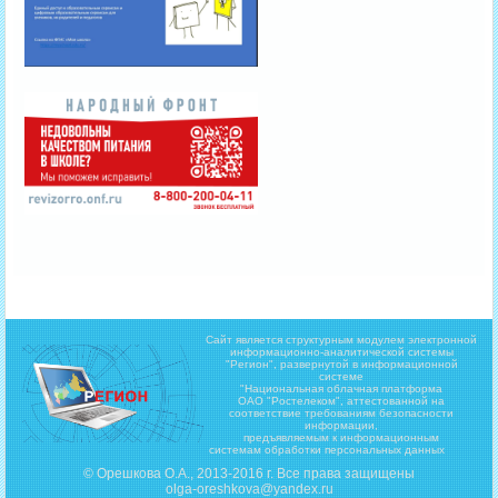
Сайт является структурным модулем электронной
информационно-аналитической системы
"Регион",
развернутой в информационной
системе
"Национальная облачная платформа
ОАО "Ростелеком", аттестованной на
соответствие требованиям безопасности
информации,
предъявляемым к информационным
системам обработки персональных данных
© Орешкова О.А., 2013-2016 г. Все права защищены
olga-oreshkova@yandex.ru