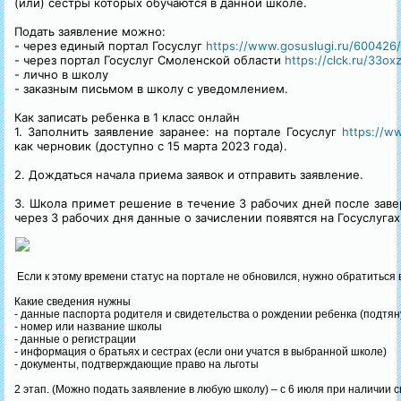
(или) сестры которых обучаются в данной школе.
Подать заявление можно:
- через единый портал Госуслуг
https://www.gosuslugi.ru/600426/
- через портал Госуслуг Смоленской области
https://clck.ru/33ox
- лично в школу
- заказным письмом в школу с уведомлением.
Как записать ребенка в 1 класс онлайн
1. Заполнить заявление заранее: на портале Госуслуг
https://w
как черновик (доступно с 15 марта 2023 года).
2. Дождаться начала приема заявок и отправить заявление.
3. Школа примет решение в течение 3 рабочих дней после зав
через 3 рабочих дня данные о зачислении появятся на Госуслугах
Если к этому времени статус на портале не обновился, нужно обратиться 
Какие сведения нужны
- данные паспорта родителя и свидетельства о рождении ребенка (подтян
- номер или название школы
- данные о регистрации
- информация о братьях и сестрах (если они учатся в выбранной школе)
- документы, подтверждающие право на льготы
2 этап. (Можно подать заявление в любую школу) – с 6 июля при наличии с