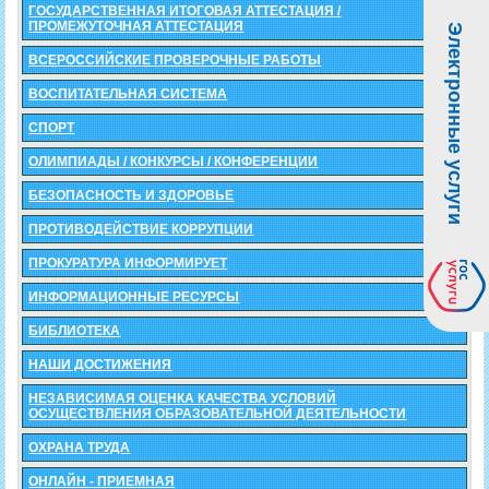
ГОСУДАРСТВЕННАЯ ИТОГОВАЯ АТТЕСТАЦИЯ /
ПРОМЕЖУТОЧНАЯ АТТЕСТАЦИЯ
Электронные услуги
ВСЕРОССИЙСКИЕ ПРОВЕРОЧНЫЕ РАБОТЫ
ВОСПИТАТЕЛЬНАЯ СИСТЕМА
СПОРТ
ОЛИМПИАДЫ / КОНКУРСЫ / КОНФЕРЕНЦИИ
БЕЗОПАСНОСТЬ И ЗДОРОВЬЕ
ПРОТИВОДЕЙСТВИЕ КОРРУПЦИИ
ПРОКУРАТУРА ИНФОРМИРУЕТ
ИНФОРМАЦИОННЫЕ РЕСУРСЫ
БИБЛИОТЕКА
НАШИ ДОСТИЖЕНИЯ
НЕЗАВИСИМАЯ ОЦЕНКА КАЧЕСТВА УСЛОВИЙ
ОСУЩЕСТВЛЕНИЯ ОБРАЗОВАТЕЛЬНОЙ ДЕЯТЕЛЬНОСТИ
ОХРАНА ТРУДА
ОНЛАЙН - ПРИЕМНАЯ