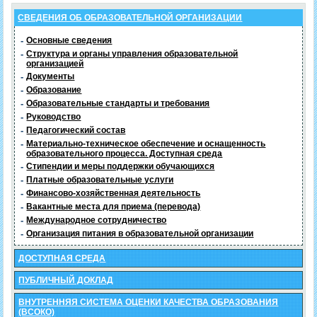
СВЕДЕНИЯ ОБ ОБРАЗОВАТЕЛЬНОЙ ОРГАНИЗАЦИИ
-
Основные сведения
-
Структура и органы управления образовательной
организацией
-
Документы
-
Образование
-
Образовательные стандарты и требования
-
Руководство
-
Педагогический состав
-
Материально-техническое обеспечение и оснащенность
образовательного процесса. Доступная среда
-
Стипендии и меры поддержки обучающихся
-
Платные образовательные услуги
-
Финансово-хозяйственная деятельность
-
Вакантные места для приема (перевода)
-
Международное сотрудничество
-
Организация питания в образовательной организации
ДОСТУПНАЯ СРЕДА
ПУБЛИЧНЫЙ ДОКЛАД
ВНУТРЕННЯЯ СИСТЕМА ОЦЕНКИ КАЧЕСТВА ОБРАЗОВАНИЯ
(ВСОКО)