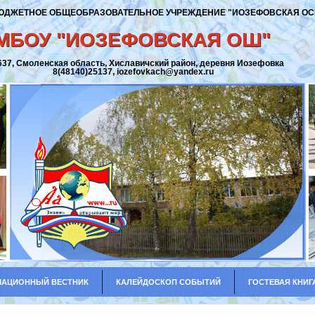
ЮДЖЕТНОЕ ОБЩЕОБРАЗОВАТЕЛЬНОЕ УЧРЕЖДЕНИЕ "ИОЗЕФОВСКАЯ ОС
МБОУ "ИОЗЕФОВСКАЯ ОШ"
637, Смоленская область, Хиславичский район, деревня Иозефовка
8(48140)25137, iozefovkach@yandex.ru
АЦИОННЫЙ ВЕСТНИК
КАЛЕЙДОСКОП СОБЫТИЙ
ГОСТЕВАЯ КНИГ