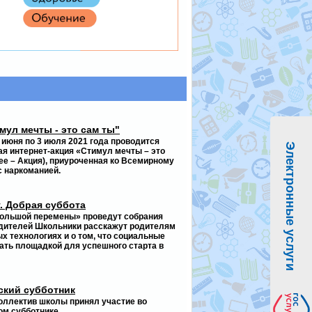
мул мечты - это сам ты"
6 июня по 3 июля 2021 года проводится
Электронные услуги
я интернет-акция «Стимул мечты – это
ее – Акция), приуроченная ко Всемирному
 наркоманией.
г. Добрая суббота
Большой перемены» проведут собрания
одителей Школьники расскажут родителям
х технологиях и о том, что социальные
тать площадкой для успешного старта в
ский субботник
 коллектив школы принял участие во
ом субботнике