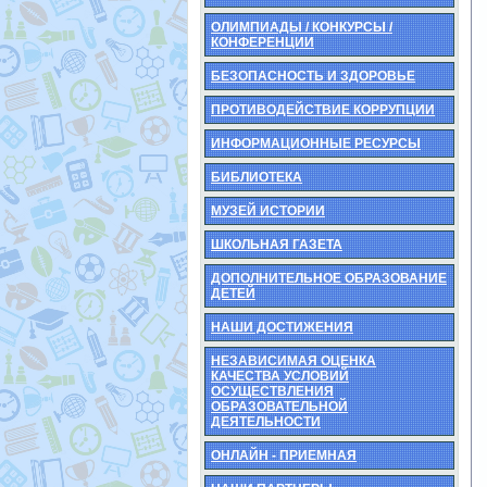
ОЛИМПИАДЫ / КОНКУРСЫ /
КОНФЕРЕНЦИИ
БЕЗОПАСНОСТЬ И ЗДОРОВЬЕ
ПРОТИВОДЕЙСТВИЕ КОРРУПЦИИ
ИНФОРМАЦИОННЫЕ РЕСУРСЫ
БИБЛИОТЕКА
МУЗЕЙ ИСТОРИИ
ШКОЛЬНАЯ ГАЗЕТА
ДОПОЛНИТЕЛЬНОЕ ОБРАЗОВАНИЕ
ДЕТЕЙ
НАШИ ДОСТИЖЕНИЯ
НЕЗАВИСИМАЯ ОЦЕНКА
КАЧЕСТВА УСЛОВИЙ
ОСУЩЕСТВЛЕНИЯ
ОБРАЗОВАТЕЛЬНОЙ
ДЕЯТЕЛЬНОСТИ
ОНЛАЙН - ПРИЕМНАЯ