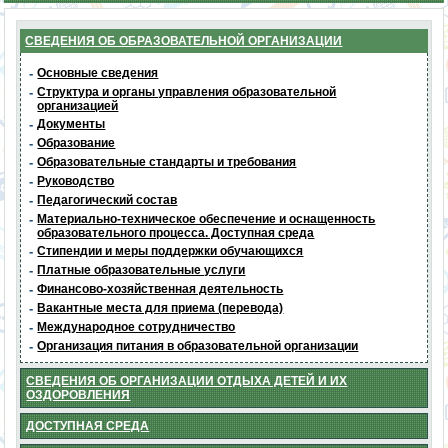
СВЕДЕНИЯ ОБ ОБРАЗОВАТЕЛЬНОЙ ОРГАНИЗАЦИИ
-
Основные сведения
-
Структура и органы управления образовательной
организацией
-
Документы
-
Образование
-
Образовательные стандарты и требования
-
Руководство
-
Педагогический состав
-
Материально-техническое обеспечение и оснащенность
образовательного процесса. Доступная среда
-
Стипендии и меры поддержки обучающихся
-
Платные образовательные услуги
-
Финансово-хозяйственная деятельность
-
Вакантные места для приема (перевода)
-
Международное сотрудничество
-
Организация питания в образовательной организации
СВЕДЕНИЯ ОБ ОРГАНИЗАЦИИ ОТДЫХА ДЕТЕЙ И ИХ
ОЗДОРОВЛЕНИЯ
ДОСТУПНАЯ СРЕДА