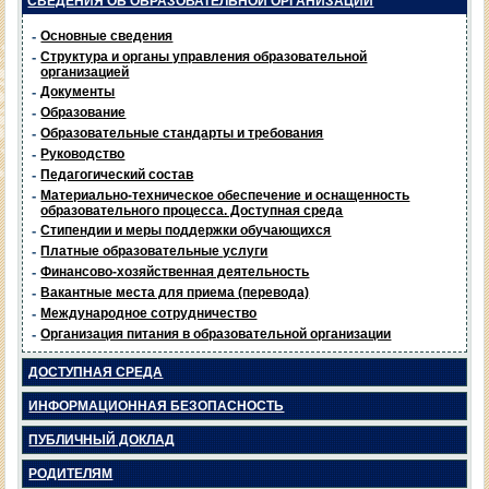
СВЕДЕНИЯ ОБ ОБРАЗОВАТЕЛЬНОЙ ОРГАНИЗАЦИИ
-
Основные сведения
-
Структура и органы управления образовательной
организацией
-
Документы
-
Образование
-
Образовательные стандарты и требования
-
Руководство
-
Педагогический состав
-
Материально-техническое обеспечение и оснащенность
образовательного процесса. Доступная среда
-
Стипендии и меры поддержки обучающихся
-
Платные образовательные услуги
-
Финансово-хозяйственная деятельность
-
Вакантные места для приема (перевода)
-
Международное сотрудничество
-
Организация питания в образовательной организации
ДОСТУПНАЯ СРЕДА
ИНФОРМАЦИОННАЯ БЕЗОПАСНОСТЬ
ПУБЛИЧНЫЙ ДОКЛАД
РОДИТЕЛЯМ