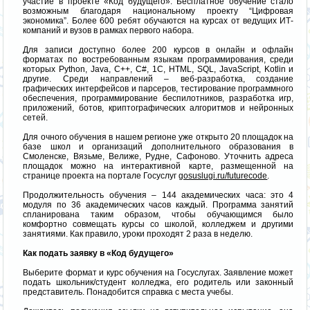
участие в проекте «Код будущего». Бесплатное обучение стало
возможным благодаря национальному проекту “Цифровая
экономика”. Более 600 ребят обучаются на курсах от ведущих ИТ-
компаний и вузов в рамках первого набора.
Для записи доступно более 200 курсов в онлайн и офлайн
форматах по востребованным языкам программирования, среди
которых Python, Java, C++, C#, 1С, HTML, SQL, JavaScript, Kotlin и
другие. Среди направлений – веб-разработка, создание
графических интерфейсов и парсеров, тестирование программного
обеспечения, программирование беспилотников, разработка игр,
приложений, ботов, криптографических алгоритмов и нейронных
сетей.
Для очного обучения в нашем регионе уже открыто 20 площадок на
базе школ и организаций дополнительного образования в
Смоленске, Вязьме, Велиже, Рудне, Сафоново. Уточнить адреса
площадок можно на интерактивной карте, размещенной на
странице проекта на портале Госуслуг
gosuslugi.ru/futurecode
.
Продолжительность обучения – 144 академических часа: это 4
модуля по 36 академических часов каждый. Программа занятий
спланирована таким образом, чтобы обучающимся было
комфортно совмещать курсы со школой, колледжем и другими
занятиями. Как правило, уроки проходят 2 раза в неделю.
Как подать заявку в «Код будущего»
Выберите формат и курс обучения на Госуслугах. Заявление может
подать школьник/студент колледжа, его родитель или законный
представитель. Понадобится справка с места учебы.