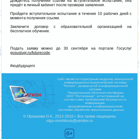
Дождитесь получения ссылки на вступительное испытание, она
придёт в личный кабинет после проверки заявления.
Пройдите вступительное испытание в течение 10 рабочих дней с
момента получения ссылки.
Заключите договор с образовательной организацией на
бесплатное обучение.
Подать заявку можно до 30 сентября на портале Госуслуг
gosuslugi.ru/futurecode
.
#кодбудущего
Сайт является структурным модулем электронной
информационно-аналитической системы
"Регион",
развернутой в информационной
системе
"Национальная облачная платформа
ОАО "Ростелеком", аттестованной на
соответствие требованиям безопасности
информации,
предъявляемым к информационным
системам обработки персональных данных
© Орешкова О.А., 2013-2016 г. Все права защищены
olga-oreshkova@yandex.ru