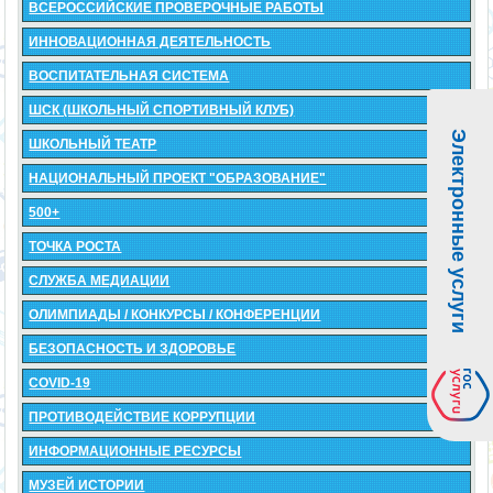
ВСЕРОССИЙСКИЕ ПРОВЕРОЧНЫЕ РАБОТЫ
ИННОВАЦИОННАЯ ДЕЯТЕЛЬНОСТЬ
ВОСПИТАТЕЛЬНАЯ СИСТЕМА
ШСК (ШКОЛЬНЫЙ СПОРТИВНЫЙ КЛУБ)
Электронные услуги
ШКОЛЬНЫЙ ТЕАТР
НАЦИОНАЛЬНЫЙ ПРОЕКТ "ОБРАЗОВАНИЕ"
500+
ТОЧКА РОСТА
СЛУЖБА МЕДИАЦИИ
ОЛИМПИАДЫ / КОНКУРСЫ / КОНФЕРЕНЦИИ
БЕЗОПАСНОСТЬ И ЗДОРОВЬЕ
COVID-19
ПРОТИВОДЕЙСТВИЕ КОРРУПЦИИ
ИНФОРМАЦИОННЫЕ РЕСУРСЫ
МУЗЕЙ ИСТОРИИ