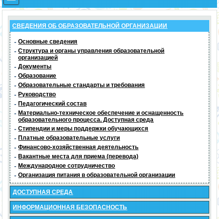
СВЕДЕНИЯ ОБ ОБРАЗОВАТЕЛЬНОЙ ОРГАНИЗАЦИИ
-
Основные сведения
-
Структура и органы управления образовательной
организацией
-
Документы
-
Образование
-
Образовательные стандарты и требования
-
Руководство
-
Педагогический состав
-
Материально-техническое обеспечение и оснащенность
образовательного процесса. Доступная среда
-
Стипендии и меры поддержки обучающихся
-
Платные образовательные услуги
-
Финансово-хозяйственная деятельность
-
Вакантные места для приема (перевода)
-
Международное сотрудничество
-
Организация питания в образовательной организации
ДОСТУПНАЯ СРЕДА
ИНФОРМАЦИОННАЯ БЕЗОПАСНОСТЬ