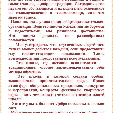
самое
главное, – добрые традиции. Сотрудничество
педагогов, обучающихся и их родителей, основанное
на
взаимоуважении и взаимопомощи, является
залогом успеха.
Наша школа – уникальная общеобразовательная
организация. Ведь это школа Успеха: мы не боремся
с
недостатками, мы развиваем достоинства.
Это школа равных, но разнообразных
возможностей.
Мы утверждаем, что неуспешных людей нет.
Успеха может добиться каждый, если предоставить
ему
соответствующие возможности. Такие
возможности мы предоставляем всем желающим.
Это школа, где активно используются
традиционные, хорошо зарекомендовавшие себя
методы
обучения.
Это школа, в которой создана особая,
эмоционально привлекательная среда. Яркая
атмосфера
общешкольных праздников, конкурсов
и мероприятий, концерты, фестивали, творческие
игры –
вот, чем живут учителя и ученики нашей
школы.
Хотите узнать больше? Добро пожаловать на наш
сайт.
Мы многое еще можем рассказать о нашей школе.