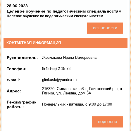
28.06.2023
Целевое обучение по педагогическим специальностям
Целевое обучение по педагогическим специальностям
ВСЕ НОВОСТИ
КОНТАКТНАЯ ИНФОРМАЦИЯ
Руководитель:
Жевлакова Ирина Валерьевна
Телефон:
8(48165) 2-15-78
e-mail:
glinkask@yandex.ru
216320, Смоленская обл., Глинковский р-н, п.
Адрес:
Глинка, ул. Ленина, дом 5А
Режим/график
Понедельник - пятница, с 9:00 до 17:00
работы:
ПОДРОБНО