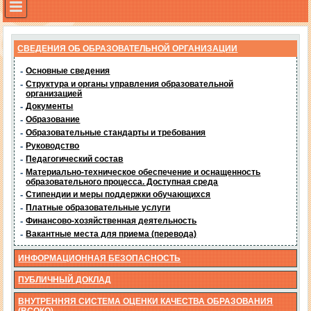
СВЕДЕНИЯ ОБ ОБРАЗОВАТЕЛЬНОЙ ОРГАНИЗАЦИИ
-
Основные сведения
-
Структура и органы управления образовательной
организацией
-
Документы
-
Образование
-
Образовательные стандарты и требования
-
Руководство
-
Педагогический состав
-
Материально-техническое обеспечение и оснащенность
образовательного процесса. Доступная среда
-
Стипендии и меры поддержки обучающихся
-
Платные образовательные услуги
-
Финансово-хозяйственная деятельность
-
Вакантные места для приема (перевода)
ИНФОРМАЦИОННАЯ БЕЗОПАСНОСТЬ
ПУБЛИЧНЫЙ ДОКЛАД
ВНУТРЕННЯЯ СИСТЕМА ОЦЕНКИ КАЧЕСТВА ОБРАЗОВАНИЯ
(ВСОКО)