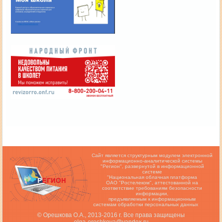
Сайт является структурным модулем электронной
информационно-аналитической системы
"Регион",
развернутой в информационной
системе
"Национальная облачная платформа
ОАО "Ростелеком", аттестованной на
соответствие требованиям безопасности
информации,
предъявляемым к информационным
системам обработки персональных данных
© Орешкова О.А., 2013-2016 г. Все права защищены
olga-oreshkova@yandex.ru