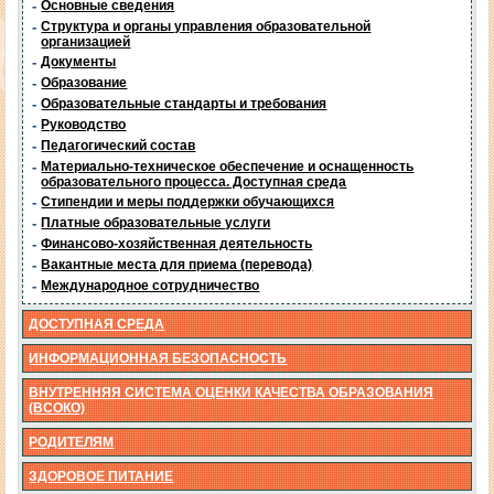
-
Основные сведения
-
Структура и органы управления образовательной
организацией
-
Документы
-
Образование
-
Образовательные стандарты и требования
-
Руководство
-
Педагогический состав
-
Материально-техническое обеспечение и оснащенность
образовательного процесса. Доступная среда
-
Стипендии и меры поддержки обучающихся
-
Платные образовательные услуги
-
Финансово-хозяйственная деятельность
-
Вакантные места для приема (перевода)
-
Международное сотрудничество
ДОСТУПНАЯ СРЕДА
ИНФОРМАЦИОННАЯ БЕЗОПАСНОСТЬ
ВНУТРЕННЯЯ СИСТЕМА ОЦЕНКИ КАЧЕСТВА ОБРАЗОВАНИЯ
(ВСОКО)
РОДИТЕЛЯМ
ЗДОРОВОЕ ПИТАНИЕ