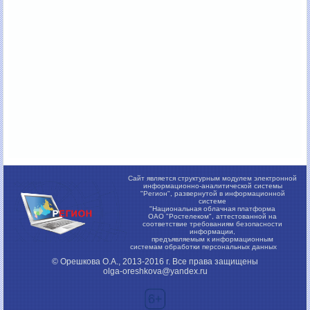
Сайт является структурным модулем электронной
информационно-аналитической системы
"Регион",
развернутой в информационной
системе
"Национальная облачная платформа
ОАО "Ростелеком", аттестованной на
соответствие требованиям безопасности
информации,
предъявляемым к информационным
системам обработки персональных данных
© Орешкова О.А., 2013-2016 г. Все права защищены
olga-oreshkova@yandex.ru