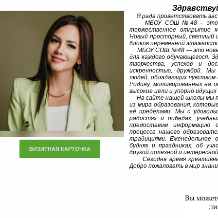
Здравствуй
Я рада приветствовать вас
МБОУ СОШ №48 – это совр
торжественное открытие ко
Новый просторный, светлый 
блоков переменной этажности
МБОУ СОШ №48 — это новые 
для каждого обучающегося. З
творчества, успехов и до
искренностью, дружбой. Мы
людей, обладающих чувством
Родину, мотивированных на о
высокие цели и упорно идущих
На сайте нашей школы мы по
из мира образования, которые
её пределами. Мы с удоволь
радостях и победах, учебн
предоставим информацию о
процесса нашего образовате
традициями. Еженедельное 
буднях и праздниках, об уч
ВИЗИТНАЯ КАРТОЧКА
другой полезной и интересно
Сегодня время креативных,
Добро пожаловать в мир знани