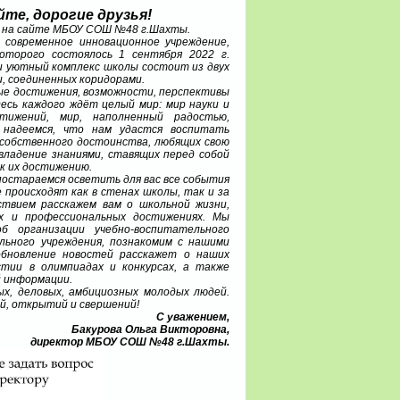
те, дорогие друзья!
 на сайте МБОУ СОШ №48 г.Шахты.
еменное инновационное учреждение,
торого состоялось 1 сентября 2022 г.
и уютный комплекс школы состоит из двух
, соединенных коридорами.
достижения, возможности, перспективы
десь каждого ждёт целый мир: мир науки и
стижений, мир, наполненный радостью,
 надеемся, что нам удастся воспитать
 собственного достоинства, любящих свою
владение знаниями, ставящих перед собой
 к их достижению.
стараемся осветить для вас все события
 происходят как в стенах школы, так и за
ствием расскажем вам о школьной жизни,
ых и профессиональных достижениях. Мы
б организации учебно-воспитательного
льного учреждения, познакомим с нашими
обновление новостей расскажет о наших
астии в олимпиадах и конкурсах, а также
й информации.
 деловых, амбициозных молодых людей.
й, открытий и свершений!
С уважением,
Бакурова Ольга Викторовна,
директор МБОУ СОШ №48 г.Шахты.