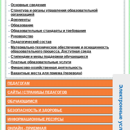
-
Основные сведения
-
Структура и органы управления образовательной
организацией
-
Документы
-
Образование
-
Образовательные стандарты и требования
-
Руководство
-
Педагогический состав
-
Материально-техническое обеспечение и оснащенность
образовательного процесса. Доступная среда
-
Стипендии и меры поддержки обучающихся
-
Платные образовательные услуги
-
Финансово-хозяйственная деятельность
-
Вакантные места для приема (перевода)
ПЕДАГОГАМ
Электронные услуги
САЙТЫ / СТРАНИЦЫ ПЕДАГОГОВ
ОБУЧАЮЩИМСЯ
БЕЗОПАСНОСТЬ И ЗДОРОВЬЕ
ИНФОРМАЦИОННЫЕ РЕСУРСЫ
ОНЛАЙН - ПРИЕМНАЯ