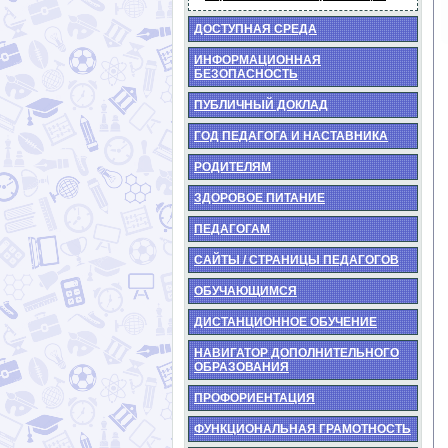
ДОСТУПНАЯ СРЕДА
ИНФОРМАЦИОННАЯ
БЕЗОПАСНОСТЬ
ПУБЛИЧНЫЙ ДОКЛАД
ГОД ПЕДАГОГА И НАСТАВНИКА
РОДИТЕЛЯМ
ЗДОРОВОЕ ПИТАНИЕ
ПЕДАГОГАМ
САЙТЫ / СТРАНИЦЫ ПЕДАГОГОВ
ОБУЧАЮЩИМСЯ
ДИСТАНЦИОННОЕ ОБУЧЕНИЕ
НАВИГАТОР ДОПОЛНИТЕЛЬНОГО
ОБРАЗОВАНИЯ
ПРОФОРИЕНТАЦИЯ
ФУНКЦИОНАЛЬНАЯ ГРАМОТНОСТЬ