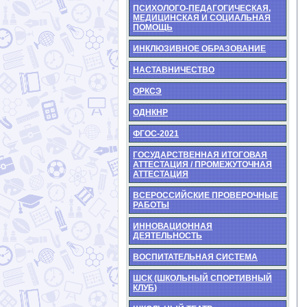
ПСИХОЛОГО-ПЕДАГОГИЧЕСКАЯ,
МЕДИЦИНСКАЯ И СОЦИАЛЬНАЯ
ПОМОЩЬ
ИНКЛЮЗИВНОЕ ОБРАЗОВАНИЕ
НАСТАВНИЧЕСТВО
ОРКСЭ
ОДНКНР
ФГОС-2021
ГОСУДАРСТВЕННАЯ ИТОГОВАЯ
АТТЕСТАЦИЯ / ПРОМЕЖУТОЧНАЯ
АТТЕСТАЦИЯ
ВСЕРОССИЙСКИЕ ПРОВЕРОЧНЫЕ
РАБОТЫ
ИННОВАЦИОННАЯ
ДЕЯТЕЛЬНОСТЬ
ВОСПИТАТЕЛЬНАЯ СИСТЕМА
ШСК (ШКОЛЬНЫЙ СПОРТИВНЫЙ
КЛУБ)