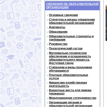
СВЕДЕНИЯ ОБ ОБРАЗОВАТЕЛЬНОЙ
ОРГАНИЗАЦИИ
-
Основные сведения
-
Структура и органы управления
образовательной организацией
-
Документы
-
Образование
-
Образовательные стандарты и
требования
-
Руководство
-
Педагогический состав
-
Материально-техническое
обеспечение и оснащенность
образовательного процесса.
Доступная среда
-
Стипендии и меры поддержки
обучающихся
-
Платные образовательные
услуги
-
Финансово-хозяйственная
деятельность
-
Вакантные места для приема
(перевода)
-
Международное сотрудничество
-
Организация питания в
образовательной организации