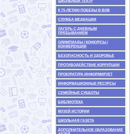
ШКОЛЬНЫЙ ТЕАТР
К 75-ЛЕТИЮ ПОБЕДЫ В ВОВ
СЛУЖБА МЕДИАЦИИ
ЛАГЕРЬ С ДНЕВНЫМ
ПРЕБЫВАНИЕМ
ОЛИМПИАДЫ / КОНКУРСЫ /
КОНФЕРЕНЦИИ
БЕЗОПАСНОСТЬ И ЗДОРОВЬЕ
ПРОТИВОДЕЙСТВИЕ КОРРУПЦИИ
ПРОКУРАТУРА ИНФОРМИРУЕТ
ИНФОРМАЦИОННЫЕ РЕСУРСЫ
СЕМЕЙНЫЕ СУББОТЫ
БИБЛИОТЕКА
МУЗЕЙ ИСТОРИИ
ШКОЛЬНАЯ ГАЗЕТА
ДОПОЛНИТЕЛЬНОЕ ОБРАЗОВАНИЕ