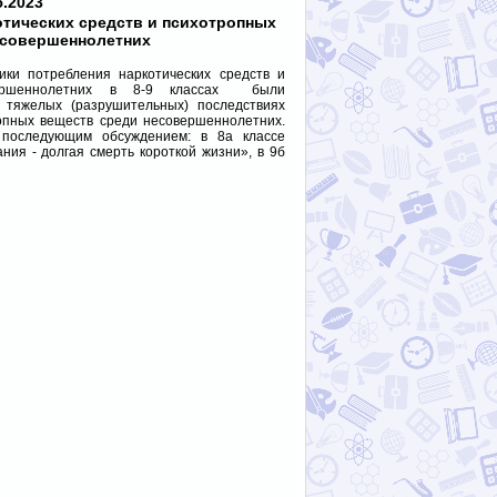
5.2023
тических средств и психотропных
есовершеннолетних
ки потребления наркотических средств и
вершеннолетних в 8-9 классах были
тяжелых (разрушительных) последствиях
опных веществ среди несовершеннолетних.
последующим обсуждением: в 8а классе
ния - долгая смерть короткой жизни», в 9б