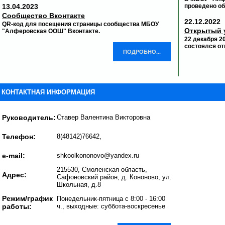
13.04.2023
проведено о
Сообщество Вконтакте
22.12.2022
QR-код для посещения страницы сообщества МБОУ
Открытый 
"Алферовская ООШ" Вконтакте.
22 декабря 
состоялся о
ПОДРОБНО...
КОНТАКТНАЯ ИНФОРМАЦИЯ
Руководитель:
Ставер Валентина Викторовна
Телефон:
8(48142)76642,
e-mail:
shkoolkononovo@yandex.ru
215530, Смоленская область,
Адрес:
Сафоновский район, д. Кононово, ул.
Школьная, д.8
Режим/график
Понедельник-пятница с 8:00 - 16:00
работы:
ч., выходные: суббота-воскресенье