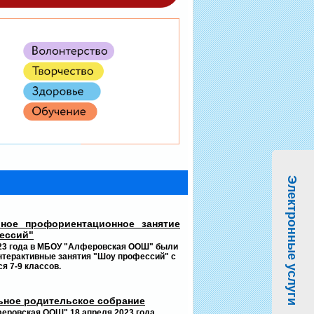
Электронные услуги
вное профориентационное занятие
ессий"
023 года в МБОУ "Алферовская ООШ" были
нтерактивные занятия "Шоу профессий" с
 7-9 классов.
ное родительское собрание
еровская ООШ" 18 апреля 2023 года