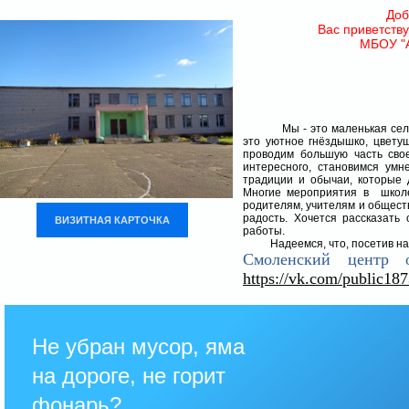
Доб
Вас приветств
МБОУ "
Школа - 
Часто тв
Здесь мы 
За школу вс
Мы - это маленькая сельск
это уютное гнёздышко, цвету
проводим большую часть свое
интересного, становимся ум
традиции и обычаи, которые
Многие мероприятия в школе
родителям, учителям и обществ
радость. Хочется рассказать
ВИЗИТНАЯ КАРТОЧКА
работы.
Надеемся, что, посетив наш
Смоленский центр о
https://vk.com/public18
Не убран мусор, яма
на дороге, не горит
фонарь?