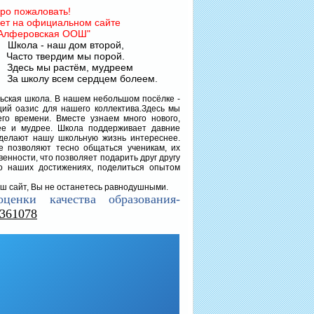
ро пожаловать!
ует на официальном сайте
Алферовская ООШ"
наш дом второй,
ердим мы порой.
растём, мудреем
ем сердцем болеем.
ая школа. В нашем небольшом посёлке -
щий оазис для нашего коллектива.Здесь мы
го времени. Вместе узнаем много нового,
нее и мудрее. Школа поддерживает давние
 делают нашу школьную жизнь интереснее.
 позволяют тесно общаться ученикам, их
енности, что позволяет подарить друг другу
 о наших достижениях, поделиться опытом
 сайт, Вы не останетесь равнодушными.
ценки качества образования-
7361078