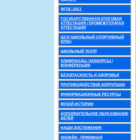
ФГОС-2021
ГОСУДАРСТВЕННАЯ ИТОГОВАЯ
АТТЕСТАЦИЯ / ПРОМЕЖУТОЧНАЯ
АТТЕСТАЦИЯ
ШСК (ШКОЛЬНЫЙ СПОРТИВНЫЙ
КЛУБ)
ШКОЛЬНЫЙ ТЕАТР
ОЛИМПИАДЫ / КОНКУРСЫ /
КОНФЕРЕНЦИИ
БЕЗОПАСНОСТЬ И ЗДОРОВЬЕ
ПРОТИВОДЕЙСТВИЕ КОРРУПЦИИ
ИНФОРМАЦИОННЫЕ РЕСУРСЫ
МУЗЕЙ ИСТОРИИ
ДОПОЛНИТЕЛЬНОЕ ОБРАЗОВАНИЕ
ДЕТЕЙ
НАШИ ДОСТИЖЕНИЯ
ОНЛАЙН - ПРИЕМНАЯ