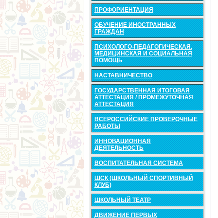
ПРОФОРИЕНТАЦИЯ
ОБУЧЕНИЕ ИНОСТРАННЫХ
ГРАЖДАН
ПСИХОЛОГО-ПЕДАГОГИЧЕСКАЯ,
МЕДИЦИНСКАЯ И СОЦИАЛЬНАЯ
ПОМОЩЬ
НАСТАВНИЧЕСТВО
ГОСУДАРСТВЕННАЯ ИТОГОВАЯ
АТТЕСТАЦИЯ / ПРОМЕЖУТОЧНАЯ
АТТЕСТАЦИЯ
ВСЕРОССИЙСКИЕ ПРОВЕРОЧНЫЕ
РАБОТЫ
ИННОВАЦИОННАЯ
ДЕЯТЕЛЬНОСТЬ
ВОСПИТАТЕЛЬНАЯ СИСТЕМА
ШСК (ШКОЛЬНЫЙ СПОРТИВНЫЙ
КЛУБ)
ШКОЛЬНЫЙ ТЕАТР
ДВИЖЕНИЕ ПЕРВЫХ