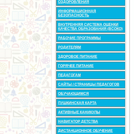
ОЗДОРОВЛЕНИЯ
ИНФОРМАЦИОННАЯ
БЕЗОПАСНОСТЬ
ВНУТРЕННЯЯ СИСТЕМА ОЦЕНКИ
КАЧЕСТВА ОБРАЗОВАНИЯ (ВСОКО)
РАБОЧИЕ ПРОГРАММЫ
РОДИТЕЛЯМ
ЗДОРОВОЕ ПИТАНИЕ
ГОРЯЧЕЕ ПИТАНИЕ
ПЕДАГОГАМ
САЙТЫ / СТРАНИЦЫ ПЕДАГОГОВ
ОБУЧАЮЩИМСЯ
ПУШКИНСКАЯ КАРТА
АКТИВНЫЕ КАНИКУЛЫ
НАВИГАТОР ДЕТСТВА
ДИСТАНЦИОННОЕ ОБУЧЕНИЕ