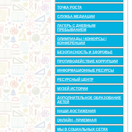
ТОЧКА РОСТА
СЛУЖБА МЕДИАЦИИ
ЛАГЕРЬ С ДНЕВНЫМ
ПРЕБЫВАНИЕМ
ОЛИМПИАДЫ / КОНКУРСЫ /
КОНФЕРЕНЦИИ
БЕЗОПАСНОСТЬ И ЗДОРОВЬЕ
ПРОТИВОДЕЙСТВИЕ КОРРУПЦИИ
ИНФОРМАЦИОННЫЕ РЕСУРСЫ
РЕСУРСНЫЙ ЦЕНТР
МУЗЕЙ ИСТОРИИ
ДОПОЛНИТЕЛЬНОЕ ОБРАЗОВАНИЕ
ДЕТЕЙ
НАШИ ДОСТИЖЕНИЯ
ОНЛАЙН - ПРИЕМНАЯ
МЫ В СОЦИАЛЬНЫХ СЕТЯХ