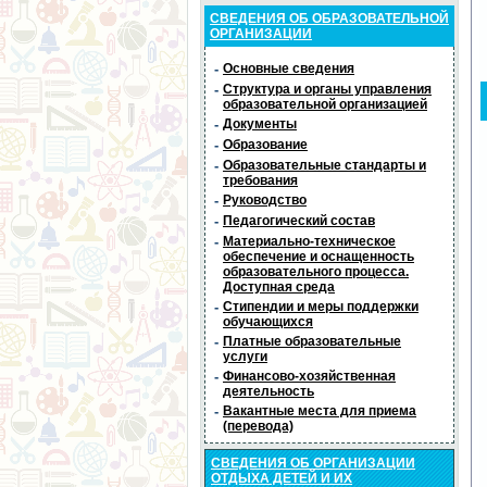
СВЕДЕНИЯ ОБ ОБРАЗОВАТЕЛЬНОЙ
ОРГАНИЗАЦИИ
-
Основные сведения
-
Структура и органы управления
образовательной организацией
-
Документы
-
Образование
-
Образовательные стандарты и
требования
-
Руководство
-
Педагогический состав
-
Материально-техническое
обеспечение и оснащенность
образовательного процесса.
Доступная среда
-
Стипендии и меры поддержки
обучающихся
-
Платные образовательные
услуги
-
Финансово-хозяйственная
деятельность
-
Вакантные места для приема
(перевода)
СВЕДЕНИЯ ОБ ОРГАНИЗАЦИИ
ОТДЫХА ДЕТЕЙ И ИХ