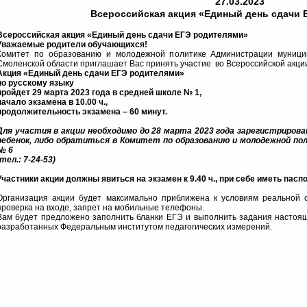
27.03.2023
Всероссийская акция «Единый день сдачи 
Всероссийская акция «Единый день сдачи ЕГЭ родителями»
Уважаемые родители обучающихся!
Комитет по образованию и молодежной политике Администрации муници
Смоленской области приглашает Вас принять участие во Всероссийской акци
Акция «Единый день сдачи ЕГЭ родителями»
по русскому языку
пройдет 29 марта 2023 года в средней школе № 1,
начало экзамена в 10.00 ч.,
продолжительность экзамена – 60 минут.
Для участия в акции необходимо до 28 марта 2023 года зарегистриров
ребенок, либо обратиться в Комитет по образованию и молодежной полит
№ 6
(тел.: 7-24-53)
Участники акции должны явиться на экзамен к 9.40 ч., при себе иметь пас
Организация акции будет максимально приближена к условиям реальной 
проверка на входе, запрет на мобильные телефоны.
Вам будет предложено заполнить бланки ЕГЭ и выполнить задания настоя
разработанных Федеральным институтом педагогических измерений.