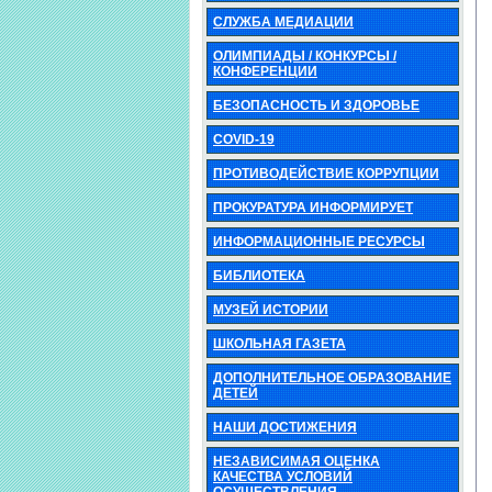
СЛУЖБА МЕДИАЦИИ
ОЛИМПИАДЫ / КОНКУРСЫ /
КОНФЕРЕНЦИИ
БЕЗОПАСНОСТЬ И ЗДОРОВЬЕ
COVID-19
ПРОТИВОДЕЙСТВИЕ КОРРУПЦИИ
ПРОКУРАТУРА ИНФОРМИРУЕТ
ИНФОРМАЦИОННЫЕ РЕСУРСЫ
БИБЛИОТЕКА
МУЗЕЙ ИСТОРИИ
ШКОЛЬНАЯ ГАЗЕТА
ДОПОЛНИТЕЛЬНОЕ ОБРАЗОВАНИЕ
ДЕТЕЙ
НАШИ ДОСТИЖЕНИЯ
НЕЗАВИСИМАЯ ОЦЕНКА
КАЧЕСТВА УСЛОВИЙ