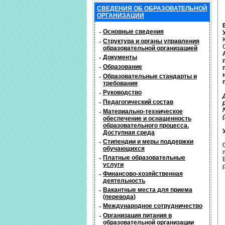
СВЕДЕНИЯ ОБ ОБРАЗОВАТЕЛЬНОЙ
ОРГАНИЗАЦИИ
-
Основные сведения
-
Структура и органы управления
образовательной организацией
-
Документы
-
Образование
-
Образовательные стандарты и
требования
-
Руководство
-
Педагогический состав
-
Материально-техническое
обеспечение и оснащенность
образовательного процесса.
Доступная среда
-
Стипендии и меры поддержки
обучающихся
-
Платные образовательные
услуги
-
Финансово-хозяйственная
деятельность
-
Вакантные места для приема
(перевода)
-
Международное сотрудничество
-
Организация питания в
образовательной организации