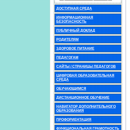
ДОСТУПНАЯ СРЕДА
ИНФОРМАЦИОННАЯ
БЕЗОПАСНОСТЬ
ПУБЛИЧНЫЙ ДОКЛАД
РОДИТЕЛЯМ
ЗДОРОВОЕ ПИТАНИЕ
ПЕДАГОГАМ
САЙТЫ / СТРАНИЦЫ ПЕДАГОГОВ
ЦИФРОВАЯ ОБРАЗОВАТЕЛЬНАЯ
СРЕДА
ОБУЧАЮЩИМСЯ
ДИСТАНЦИОННОЕ ОБУЧЕНИЕ
НАВИГАТОР ДОПОЛНИТЕЛЬНОГО
ОБРАЗОВАНИЯ
ПРОФОРИЕНТАЦИЯ
ФУНКЦИОНАЛЬНАЯ ГРАМОТНОСТЬ