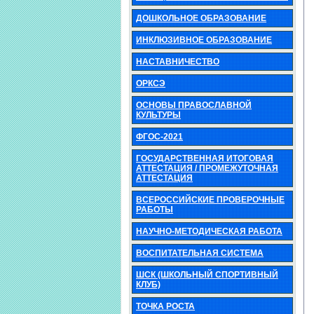
ДОШКОЛЬНОЕ ОБРАЗОВАНИЕ
ИНКЛЮЗИВНОЕ ОБРАЗОВАНИЕ
НАСТАВНИЧЕСТВО
ОРКСЭ
ОСНОВЫ ПРАВОСЛАВНОЙ
КУЛЬТУРЫ
ФГОС-2021
ГОСУДАРСТВЕННАЯ ИТОГОВАЯ
АТТЕСТАЦИЯ / ПРОМЕЖУТОЧНАЯ
АТТЕСТАЦИЯ
ВСЕРОССИЙСКИЕ ПРОВЕРОЧНЫЕ
РАБОТЫ
НАУЧНО-МЕТОДИЧЕСКАЯ РАБОТА
ВОСПИТАТЕЛЬНАЯ СИСТЕМА
ШСК (ШКОЛЬНЫЙ СПОРТИВНЫЙ
КЛУБ)
ТОЧКА РОСТА