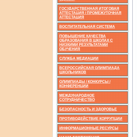
ГОСУДАРСТВЕННАЯ ИТОГОВАЯ
АТТЕСТАЦИЯ / ПРОМЕЖУТОЧНАЯ
АТТЕСТАЦИЯ
ВОСПИТАТЕЛЬНАЯ СИСТЕМА
ПОВЫШЕНИЕ КАЧЕСТВА
ОБРАЗОВАНИЯ В ШКОЛАХ С
НИЗКИМИ РЕЗУЛЬТАТАМИ
ОБУЧЕНИЯ
СЛУЖБА МЕДИАЦИИ
ВСЕРОССИЙСКАЯ ОЛИМПИАДА
ШКОЛЬНИКОВ
ОЛИМПИАДЫ / КОНКУРСЫ /
КОНФЕРЕНЦИИ
МЕЖДУНАРОДНОЕ
СОТРУДНИЧЕСТВО
БЕЗОПАСНОСТЬ И ЗДОРОВЬЕ
ПРОТИВОДЕЙСТВИЕ КОРРУПЦИИ
ИНФОРМАЦИОННЫЕ РЕСУРСЫ