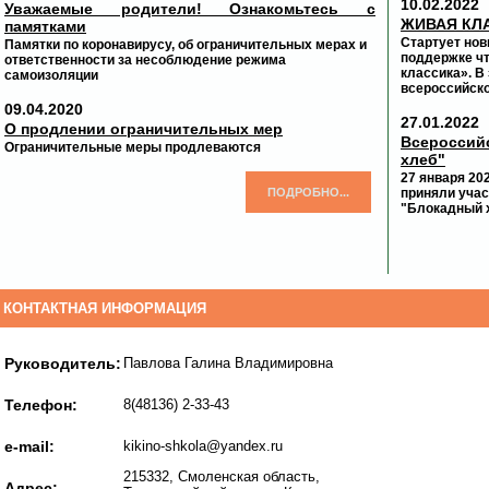
10.02.2022
Уважаемые родители! Ознакомьтесь с
ЖИВАЯ КЛ
памятками
Стартует нов
Памятки по коронавирусу, об ограничительных мерах и
поддержке ч
ответственности за несоблюдение режима
классика». В
самоизоляции
всероссийско
09.04.2020
27.01.2022
О продлении ограничительных мер
Всеросси
Ограничительные меры продлеваются
хлеб"
27 января 2
ПОДРОБНО...
приняли учас
"Блокадный 
КОНТАКТНАЯ ИНФОРМАЦИЯ
Руководитель:
Павлова Галина Владимировна
Телефон:
8(48136) 2-33-43
e-mail:
kikino-shkola@yandex.ru
215332, Смоленская область,
Адрес: