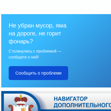
Не убран мусор, яма
на дороге, не горит
фонарь?
Столкнулись с проблемой —
сообщите о ней!
Сообщить о проблеме