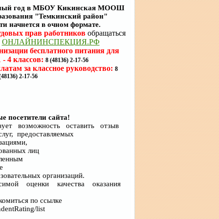
чебный год в МБОУ Кикинская МООШ
разования "Темкинский район"
и начнется в очном формате.
удовых прав работников
обращаться
а
ОНЛАЙНИНСПЕКЦИЯ.РФ
низации бесплатного питания для
- 4 классов:
8 (48136) 2-17-56
латам за классное руководство:
8
(48136) 2-17-56
е посетители сайта!
лизует возможность оставить отзыв
слуг, предоставляемых
изациями,
сованных лиц
вленным
ие
азовательных организаций.
симой оценки качества оказания
комиться по ссылке
dentRating/list