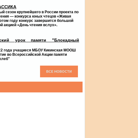
АССИКА
ый сезон крупнейшего в России проекта по
тения — конкурса юных чтецов «Живая
 этом году конкурс завершится большой
й акцией «День чтения вслух».
йский урок памяти "Блокадный
022 года учащиеся МБОУ Кикинская МООШ
тие во Всероссийской Акции памяти
хлеб"
ВСЕ НОВОСТИ