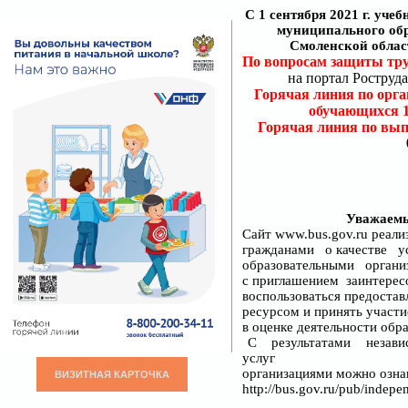
С 1 сентября 2021 г. у
муниципального об
Смоленской област
По вопросам защиты тр
на портал Роструд
Горячая линия по орга
обучающихся 1 
Горячая линия по вып
Уважаемы
Сайт www.bus.gov.ru реа
гражданами о качестве у
образовательными орган
с приглашением заинтере
воспользоваться предоста
ресурсом и принять участ
в оценке деятельности обр
С результатами незави
услуг
организациями можно озна
ВИЗИТНАЯ КАРТОЧКА
http://bus.gov.ru/pub/indepen