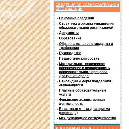
СВЕДЕНИЯ ОБ ОБРАЗОВАТЕЛЬНОЙ
ОРГАНИЗАЦИИ
-
Основные сведения
-
Структура и органы управления
образовательной организацией
-
Документы
-
Образование
-
Образовательные стандарты и
требования
-
Руководство
-
Педагогический состав
-
Материально-техническое
обеспечение и оснащенность
образовательного процесса.
Доступная среда
-
Стипендии и меры поддержки
обучающихся
-
Платные образовательные
услуги
-
Финансово-хозяйственная
деятельность
-
Вакантные места для приема
(перевода)
-
Международное сотрудничество
ДОСТУПНАЯ СРЕДА