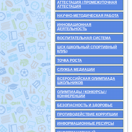
АТТЕСТАЦИЯ / ПРОМЕЖУТОЧНАЯ
АТТЕСТАЦИЯ
НАУЧНО-МЕТОДИЧЕСКАЯ РАБОТА
ИННОВАЦИОННАЯ
ДЕЯТЕЛЬНОСТЬ
ВОСПИТАТЕЛЬНАЯ СИСТЕМА
ШСК (ШКОЛЬНЫЙ СПОРТИВНЫЙ
КЛУБ)
ТОЧКА РОСТА
СЛУЖБА МЕДИАЦИИ
ВСЕРОССИЙСКАЯ ОЛИМПИАДА
ШКОЛЬНИКОВ
ОЛИМПИАДЫ / КОНКУРСЫ /
КОНФЕРЕНЦИИ
БЕЗОПАСНОСТЬ И ЗДОРОВЬЕ
ПРОТИВОДЕЙСТВИЕ КОРРУПЦИИ
ИНФОРМАЦИОННЫЕ РЕСУРСЫ