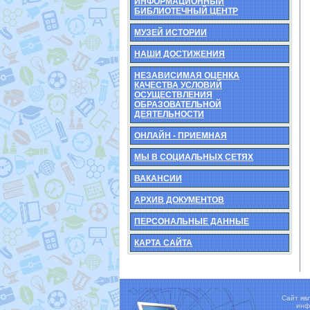
ИНФОРМАЦИОННЫЙ
БИБЛИОТЕЧНЫЙ ЦЕНТР
МУЗЕЙ ИСТОРИИ
НАШИ ДОСТИЖЕНИЯ
НЕЗАВИСИМАЯ ОЦЕНКА
КАЧЕСТВА УСЛОВИЙ
ОСУЩЕСТВЛЕНИЯ
ОБРАЗОВАТЕЛЬНОЙ
ДЕЯТЕЛЬНОСТИ
ОНЛАЙН - ПРИЕМНАЯ
МЫ В СОЦИАЛЬНЫХ СЕТЯХ
ВАКАНСИИ
АРХИВ ДОКУМЕНТОВ
ПЕРСОНАЛЬНЫЕ ДАННЫЕ
КАРТА САЙТА
Сайт яв
инф