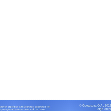
© Орешкова О.А., 201
ляется структурным модулем электронной
olga-ore
ормационно-аналитической системы