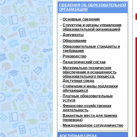
СВЕДЕНИЯ ОБ ОБРАЗОВАТЕЛЬНОЙ
ОРГАНИЗАЦИИ
-
Основные сведения
-
Структура и органы управления
образовательной организацией
-
Документы
-
Образование
-
Образовательные стандарты и
требования
-
Руководство
-
Педагогический состав
-
Материально-техническое
обеспечение и оснащенность
образовательного процесса.
Доступная среда
-
Стипендии и меры поддержки
обучающихся
-
Платные образовательные
услуги
-
Финансово-хозяйственная
деятельность
-
Вакантные места для приема
(перевода)
-
Международное сотрудничество
ДОСТУПНАЯ СРЕДА