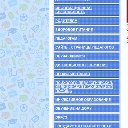
ИНФОРМАЦИОННАЯ
БЕЗОПАСНОСТЬ
РОДИТЕЛЯМ
ЗДОРОВОЕ ПИТАНИЕ
ПЕДАГОГАМ
САЙТЫ / СТРАНИЦЫ ПЕДАГОГОВ
ОБУЧАЮЩИМСЯ
ДИСТАНЦИОННОЕ ОБУЧЕНИЕ
ПРОФОРИЕНТАЦИЯ
ПСИХОЛОГО-ПЕДАГОГИЧЕСКАЯ,
МЕДИЦИНСКАЯ И СОЦИАЛЬНАЯ
ПОМОЩЬ
ИНКЛЮЗИВНОЕ ОБРАЗОВАНИЕ
ОБУЧЕНИЕ НА ДОМУ
ОРКСЭ
ГОСУДАРСТВЕННАЯ ИТОГОВАЯ