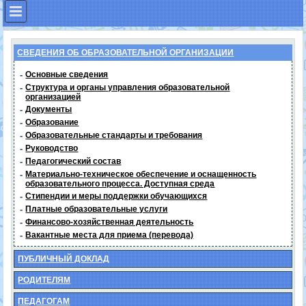
СВЕДЕНИЯ ОБ ОБРАЗОВАТЕЛЬНОЙ ОРГАНИЗАЦИИ
-
Основные сведения
-
Структура и органы управления образовательной
организацией
-
Документы
-
Образование
-
Образовательные стандарты и требования
-
Руководство
-
Педагогический состав
-
Материально-техническое обеспечение и оснащенность
образовательного процесса. Доступная среда
-
Стипендии и меры поддержки обучающихся
-
Платные образовательные услуги
-
Финансово-хозяйственная деятельность
-
Вакантные места для приема (перевода)
ПУБЛИЧНЫЙ ДОКЛАД
РОДИТЕЛЯМ
ПЕДАГОГАМ