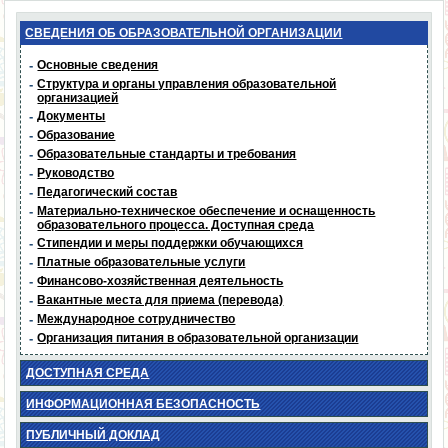
СВЕДЕНИЯ ОБ ОБРАЗОВАТЕЛЬНОЙ ОРГАНИЗАЦИИ
-
Основные сведения
-
Структура и органы управления образовательной
организацией
-
Документы
-
Образование
-
Образовательные стандарты и требования
-
Руководство
-
Педагогический состав
-
Материально-техническое обеспечение и оснащенность
образовательного процесса. Доступная среда
-
Стипендии и меры поддержки обучающихся
-
Платные образовательные услуги
-
Финансово-хозяйственная деятельность
-
Вакантные места для приема (перевода)
-
Международное сотрудничество
-
Организация питания в образовательной организации
ДОСТУПНАЯ СРЕДА
ИНФОРМАЦИОННАЯ БЕЗОПАСНОСТЬ
ПУБЛИЧНЫЙ ДОКЛАД