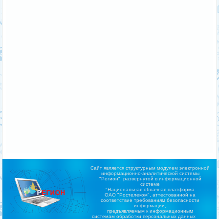
Сайт является структурным модулем электронной
информационно-аналитической системы
"Регион",
развернутой в информационной
системе
"Национальная облачная платформа
ОАО "Ростелеком", аттестованной на
соответствие требованиям безопасности
информации,
предъявляемым к информационным
системам обработки персональных данных