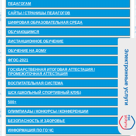
ПЕДАГОГАМ
САЙТЫ / СТРАНИЦЫ ПЕДАГОГОВ
ЦИФРОВАЯ ОБРАЗОВАТЕЛЬНАЯ СРЕДА
ОБУЧАЮЩИМСЯ
ДИСТАНЦИОННОЕ ОБУЧЕНИЕ
ОБУЧЕНИЕ НА ДОМУ
Электронные услуги
ФГОС-2021
ГОСУДАРСТВЕННАЯ ИТОГОВАЯ АТТЕСТАЦИЯ /
ПРОМЕЖУТОЧНАЯ АТТЕСТАЦИЯ
ВОСПИТАТЕЛЬНАЯ СИСТЕМА
ШСК (ШКОЛЬНЫЙ СПОРТИВНЫЙ КЛУБ)
500+
ОЛИМПИАДЫ / КОНКУРСЫ / КОНФЕРЕНЦИИ
БЕЗОПАСНОСТЬ И ЗДОРОВЬЕ
ИНФОРМАЦИЯ ПО ГО ЧС