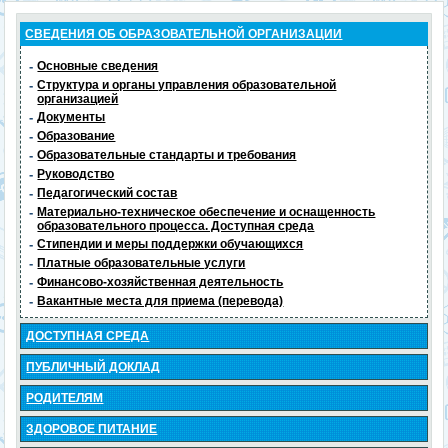
СВЕДЕНИЯ ОБ ОБРАЗОВАТЕЛЬНОЙ ОРГАНИЗАЦИИ
-
Основные сведения
-
Структура и органы управления образовательной
организацией
-
Документы
-
Образование
-
Образовательные стандарты и требования
-
Руководство
-
Педагогический состав
-
Материально-техническое обеспечение и оснащенность
образовательного процесса. Доступная среда
-
Стипендии и меры поддержки обучающихся
-
Платные образовательные услуги
-
Финансово-хозяйственная деятельность
-
Вакантные места для приема (перевода)
ДОСТУПНАЯ СРЕДА
ПУБЛИЧНЫЙ ДОКЛАД
РОДИТЕЛЯМ
ЗДОРОВОЕ ПИТАНИЕ