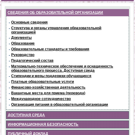
СВЕДЕНИЯ ОБ ОБРАЗОВАТЕЛЬНОЙ ОРГАНИЗАЦИИ
-
Основные сведения
-
Структура и органы управления образовательной
организацией
-
Документы
-
Образование
-
Образовательные стандарты и требования
-
Руководство
-
Педагогический состав
-
Материально-техническое обеспечение и оснащенность
образовательного процесса. Доступная среда
-
Стипендии и меры поддержки обучающихся
-
Платные образовательные услуги
-
Финансово-хозяйственная деятельность
-
Вакантные места для приема (перевода)
-
Международное сотрудничество
-
Организация питания в образовательной организации
ДОСТУПНАЯ СРЕДА
ИНФОРМАЦИОННАЯ БЕЗОПАСНОСТЬ
ПУБЛИЧНЫЙ ДОКЛАД