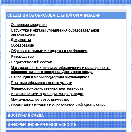
СВЕДЕНИЯ ОБ ОБРАЗОВАТЕЛЬНОЙ ОРГАНИЗАЦИИ
-
Основные сведения
-
Структура и органы управления образовательной
организацией
-
Документы
-
Образование
-
Образовательные стандарты и требования
-
Руководство
-
Педагогический состав
-
Материально-техническое обеспечение и оснащенность
образовательного процесса. Доступная среда
-
Стипендии и меры поддержки обучающихся
-
Платные образовательные услуги
-
Финансово-хозяйственная деятельность
-
Вакантные места для приема (перевода)
-
Международное сотрудничество
-
Организация питания в образовательной организации
ДОСТУПНАЯ СРЕДА
ИНФОРМАЦИОННАЯ БЕЗОПАСНОСТЬ