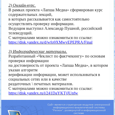
2) Онлайн-курс.
В рамках проекта «Лапша Медиа» сформирован курс
содержательных лекций,
в которых рассказывается как самостоятельно
осуществлять проверку информации.
Ведущим выступил Александр Пушной, российский
телеведущий.
С материалами можно ознакомиться по ссылке:
https://disk.yandex.ru/d/wfo9XMwvEPEPRA/Final
3) Инфографические материалы.
Разработанный «Чеклист по фактчекингу» по основам
проверки информации
на достоверность от проекта «Лапша Медиа», в котором
указан алгоритм
верификации информации, может использоваться в
социальных сетях или в качестве
раздаточных \ печатных материалов.
С материалами можно ознакомиться по ссылке:
https://disk.yandex.ru/i/241DaYKTjJUnfw
Сайт является структурным модулем электронной
информационно-аналитической системы
"Регион",
развернутой в информационной
системе