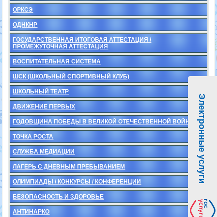
ОРКСЭ
ОДНКНР
ГОСУДАРСТВЕННАЯ ИТОГОВАЯ АТТЕСТАЦИЯ /
ПРОМЕЖУТОЧНАЯ АТТЕСТАЦИЯ
ВОСПИТАТЕЛЬНАЯ СИСТЕМА
ШСК (ШКОЛЬНЫЙ СПОРТИВНЫЙ КЛУБ)
ШКОЛЬНЫЙ ТЕАТР
Электронные услуги
ДВИЖЕНИЕ ПЕРВЫХ
ГОДОВЩИНА ПОБЕДЫ В ВЕЛИКОЙ ОТЕЧЕСТВЕННОЙ ВОЙНЕ
ТОЧКА РОСТА
СЛУЖБА МЕДИАЦИИ
ЛАГЕРЬ С ДНЕВНЫМ ПРЕБЫВАНИЕМ
ОЛИМПИАДЫ / КОНКУРСЫ / КОНФЕРЕНЦИИ
БЕЗОПАСНОСТЬ И ЗДОРОВЬЕ
АНТИНАРКО