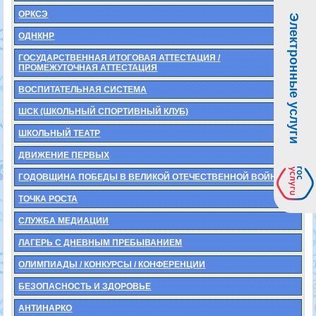
ОРКСЭ
Электронные услуги
ОДНКНР
ГОСУДАРСТВЕННАЯ ИТОГОВАЯ АТТЕСТАЦИЯ /
ПРОМЕЖУТОЧНАЯ АТТЕСТАЦИЯ
ВОСПИТАТЕЛЬНАЯ СИСТЕМА
ШСК (ШКОЛЬНЫЙ СПОРТИВНЫЙ КЛУБ)
ШКОЛЬНЫЙ ТЕАТР
ДВИЖЕНИЕ ПЕРВЫХ
ГОДОВЩИНА ПОБЕДЫ В ВЕЛИКОЙ ОТЕЧЕСТВЕННОЙ ВОЙНЕ
ТОЧКА РОСТА
СЛУЖБА МЕДИАЦИИ
ЛАГЕРЬ С ДНЕВНЫМ ПРЕБЫВАНИЕМ
ОЛИМПИАДЫ / КОНКУРСЫ / КОНФЕРЕНЦИИ
БЕЗОПАСНОСТЬ И ЗДОРОВЬЕ
АНТИНАРКО