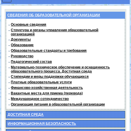
СВЕДЕНИЯ ОБ ОБРАЗОВАТЕЛЬНОЙ ОРГАНИЗАЦИИ
-
Основные сведения
-
Структура и органы управления образовательной
организацией
-
Документы
-
Образование
-
Образовательные стандарты и требования
-
Руководство
-
Педагогический состав
-
Материально-техническое обеспечение и оснащенность
образовательного процесса. Доступная среда
-
Стипендии и меры поддержки обучающихся
-
Платные образовательные услуги
-
Финансово-хозяйственная деятельность
-
Вакантные места для приема (перевода)
-
Международное сотрудничество
-
Организация питания в образовательной организации
ДОСТУПНАЯ СРЕДА
ИНФОРМАЦИОННАЯ БЕЗОПАСНОСТЬ