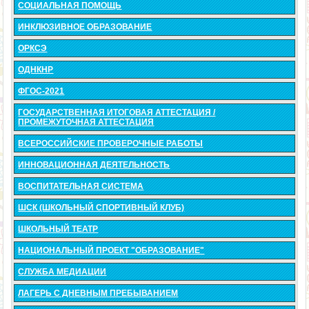
СОЦИАЛЬНАЯ ПОМОЩЬ
ИНКЛЮЗИВНОЕ ОБРАЗОВАНИЕ
ОРКСЭ
ОДНКНР
ФГОС-2021
ГОСУДАРСТВЕННАЯ ИТОГОВАЯ АТТЕСТАЦИЯ /
ПРОМЕЖУТОЧНАЯ АТТЕСТАЦИЯ
ВСЕРОССИЙСКИЕ ПРОВЕРОЧНЫЕ РАБОТЫ
ИННОВАЦИОННАЯ ДЕЯТЕЛЬНОСТЬ
ВОСПИТАТЕЛЬНАЯ СИСТЕМА
ШСК (ШКОЛЬНЫЙ СПОРТИВНЫЙ КЛУБ)
ШКОЛЬНЫЙ ТЕАТР
НАЦИОНАЛЬНЫЙ ПРОЕКТ "ОБРАЗОВАНИЕ"
СЛУЖБА МЕДИАЦИИ
ЛАГЕРЬ С ДНЕВНЫМ ПРЕБЫВАНИЕМ