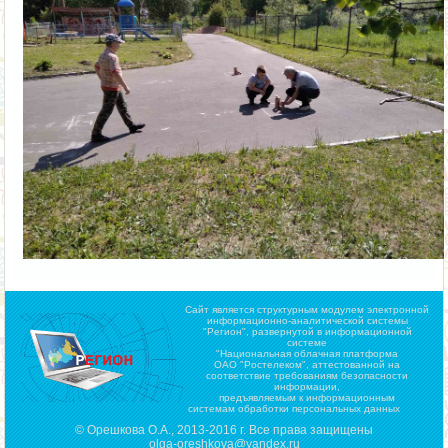
Сайт является структурным модулем электронной
информационно-аналитической системы
"Регион",
развернутой в информационной
системе
"Национальная облачная платформа
ОАО "Ростелеком", аттестованной на
соответствие требованиям безопасности
информации,
предъявляемым к информационным
системам обработки персональных данных
© Орешкова О.А., 2013-2016 г. Все права защищены
olga-oreshkova@yandex.ru