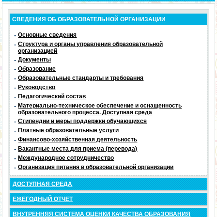
СВЕДЕНИЯ ОБ ОБРАЗОВАТЕЛЬНОЙ ОРГАНИЗАЦИИ
-
Основные сведения
-
Структура и органы управления образовательной
организацией
-
Документы
-
Образование
-
Образовательные стандарты и требования
-
Руководство
-
Педагогический состав
-
Материально-техническое обеспечение и оснащенность
образовательного процесса. Доступная среда
-
Стипендии и меры поддержки обучающихся
-
Платные образовательные услуги
-
Финансово-хозяйственная деятельность
-
Вакантные места для приема (перевода)
-
Международное сотрудничество
-
Организация питания в образовательной организации
ДОСТУПНАЯ СРЕДА
ЕЖЕГОДНЫЙ ОТЧЕТ
ВНУТРЕННЯЯ СИСТЕМА ОЦЕНКИ КАЧЕСТВА ОБРАЗОВАНИЯ